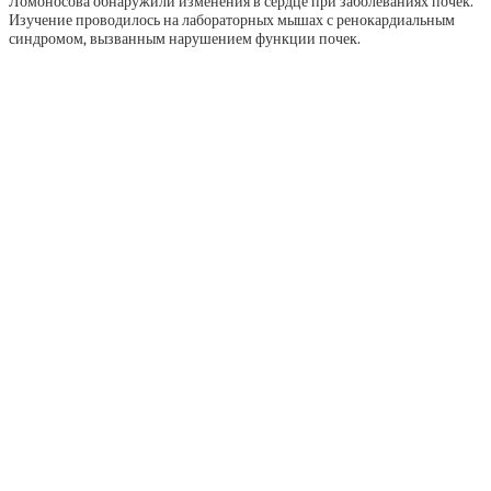
Ломоносова обнаружили изменения в сердце при заболеваниях почек.
Изучение проводилось на лабораторных мышах с ренокардиальным
синдромом, вызванным нарушением функции почек.