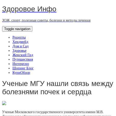
Здоровое Инфо
ЗОЖ, спорт, полезные советы, болезни и методы лечения
Toggle navigation
Рецепты
Хендмейд
Дом и Сад
Здоровье
Женский Гид
Путешествия
Интересно
Шопинг Блог
КупиОбзор
Ученые МГУ нашли связь между
болезнями почек и сердца
Ученые Московского государственного университета имени M.В.