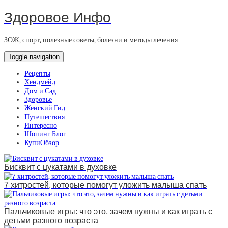
Здоровое Инфо
ЗОЖ, спорт, полезные советы, болезни и методы лечения
Toggle navigation
Рецепты
Хендмейд
Дом и Сад
Здоровье
Женский Гид
Путешествия
Интересно
Шопинг Блог
КупиОбзор
Бисквит с цукатами в духовке
7 хитростей, которые помогут уложить малыша спать
Пальчиковые игры: что это, зачем нужны и как играть с
детьми разного возраста