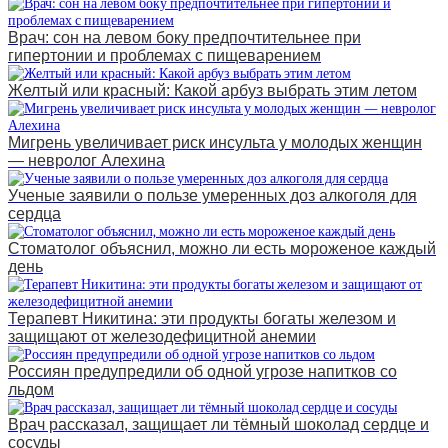
Врач: сон на левом боку предпочтительнее при
гипертонии и проблемах с пищеварением
Желтый или красный: Какой арбуз выбрать этим летом
Мигрень увеличивает риск инсульта у молодых женщин
— невролог Алехина
Ученые заявили о пользе умеренных доз алкоголя для
сердца
Стоматолог объяснил, можно ли есть мороженое каждый
день
Терапевт Никитина: эти продукты богаты железом и
защищают от железодефицитной анемии
Россиян предупредили об одной угрозе напитков со
льдом
Врач рассказал, защищает ли тёмный шоколад сердце и
сосуды