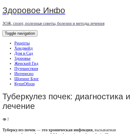
Здоровое Инфо
ЗОЖ, спорт, полезные советы, болезни и методы лечения
Toggle navigation
Рецепты
Хендмейд
Дом и Сад
Здоровье
Женский Гид
Путешествия
Интересно
Шопинг Блог
КупиОбзор
Туберкулез почек: диагностика и
лечение
Туберкулез почек
—
это хроническая инфекция,
вызываемая