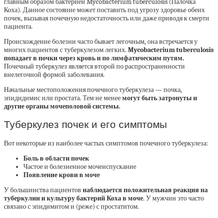
главным образом бактерией Mycobacterium tuberculosis (Палочка
Коха). Данное состояние может поставить под угрозу здоровье обеих
почек, вызывая почечную недостаточность или даже приводя к смерти
пациента.
Происхождение болезни часто бывает легочным, она встречается у
многих пациентов с туберкулезом легких.
Mycobacterium tuberculosis
попадает в почки через кровь и по лимфатическим путям.
Почечный туберкулез является второй по распространенности
внелегочной формой заболевания.
Начальные местоположения почечного туберкулеза — почка,
эпидидимис или простата. Тем не менее
могут быть затронуты и
другие органы мочеполовой системы.
Туберкулез почек и его симптомы
Вот некоторые из наиболее частых симптомов почечного туберкулеза:
Боль в области почек
Частое и болезненное мочеиспускание
Появление крови в моче
У большинства пациентов
наблюдается положительная реакция на
туберкулин и культуру бактерий Коха в моче
. У мужчин это часто
связано с эпидимитом и (реже) с простатитом.