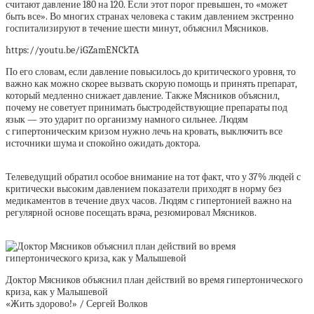
считают давление 180 на 120. Если этот порог превышен, то «может
быть все». Во многих странах человека с таким давлением экстренно
госпитализируют в течение шести минут, объяснил Мясников.
https://youtu.be/iGZamENCkTA
По его словам, если давление повысилось до критического уровня, то
важно как можно скорее вызвать скорую помощь и принять препарат,
который медленно снижает давление. Также Мясников объяснил,
почему не советует принимать быстродействующие препараты под
язык — это ударит по организму намного сильнее. Людям
с гипертоническим кризом нужно лечь на кровать, выключить все
источники шума и спокойно ожидать доктора.
Телеведущий обратил особое внимание на тот факт, что у 37% людей с
критически высоким давлением показатели приходят в норму без
медикаментов в течение двух часов. Людям с гипертонией важно на
регулярной основе посещать врача, резюмировал Мясников.
Доктор Мясников объяснил план действий во время гипертонического
криза, как у Малышевой
«Жить здорово!» / Сергей Волков