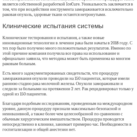
является собственной разработкой IceCure. Уникальность заключается в
том, что при воздействии инструмента замораживается исключительно
раковая опухоль, здоровые ткани остаются нетронутыми.
Клинические испытания системы
Клинические тестирования и испытания, а также новые
инновационные технологии в лечении рака были начаты в 2018 году. С
тех пор было получено много положительных результатов. Именно по
этой причине компания получила все права на использование и
официально заявила, что методика может быть применима ко многим
раковым больным.
Есть много задокументированных свидетельств, что процедуру
замораживания опухоли проводили на 150 пациентах, которые имели
раннюю стадию рака молочной железы. Опухоли замораживали и
следили за больными на протяжении 2 лет. Рак рецидивировал только у
одной из 150 пациентов.
Благодаря подобным исследованиям, проведенным на международном
уровне, данную процедуру признали максимально безопасной и
неинвазивной, а также более чем целесообразной по сравнению с
обычным хирургическим вмешательством. Процедура проводится
непосредственно в клинике, занимает примерно час. Необходимости в
госпитализации и общей анестезии нет.