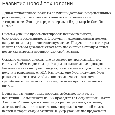
Развитие новой технологии
Данная технология основана на получении достаточно перспективных
результатов, многочисленных клинических испытаниях и
тестированиях. Это подтвердил генеральный директор IceCure Эяль
Шамир.
Система успешно продемонстрировала исключительность,
безопасность эффективность. Это лучший малоинвазивный подход,
направленный на уничтожение опухолевых. Получение этого статуса
является прямым доказательством того, что система в будущем станет
новым стандартом в противоопухолевой терапии.
Согласно мнению генерального директора центра Эяль Шамира,
система «ProSense» должна пройти ряд дополнительных проверок.
Большая часть из них уже пройдена, осталось немного для того, чтобы
получить разрешение от FDA. Как только оно будет получено, будет
решаться вопрос с тем, чтобы использовать малоинвазивную
криоабляцию для лечения опухолей, развивающихся в печени и в
почках.
В этих направлениях также проводится большое количество
испытаний. Большая часть из них проводится в Соединенных Штатах
Америки. Именно здесь криоабляция рассматривается, как метод
лечения небольших злокачественных опухолей в молочной железе
первой и второй стадии развития. Шумер уточнил, что предоставит