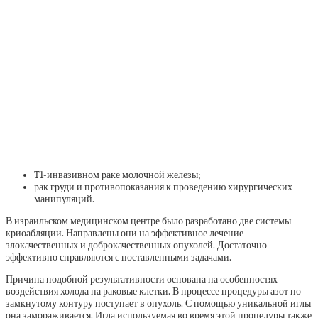
T1-инвазивном раке молочной железы;
рак груди и противопоказания к проведению хирургических
манипуляций.
В израильском медицинском центре было разработано две системы
криоабляции. Направлены они на эффективное лечение
злокачественных и доброкачественных опухолей. Достаточно
эффективно справляются с поставленными задачами.
Причина подобной результативности основана на особенностях
воздействия холода на раковые клетки. В процессе процедуры азот по
замкнутому контуру поступает в опухоль. С помощью уникальной иглы
она замораживается. Игла используемая во время этой процедуры также