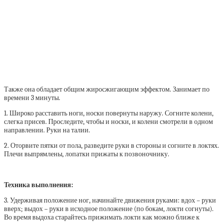
Также она обладает общим жиросжигающим эффектом. Занимает по
времени 3 минуты.
1. Широко расставить ноги, носки повернуты наружу. Согните колени,
слегка присев. Проследите, чтобы и носки, и колени смотрели в одном
направлении. Руки на талии.
2. Оторвите пятки от пола, разведите руки в стороны и согните в локтях.
Плечи выпрямлены, лопатки прижаты к позвоночнику.
Техника выполнения:
3. Удерживая положение ног, начинайте движения руками: вдох – руки
вверх; выдох – руки в исходное положение (по бокам, локти согнуты).
Во время выдоха старайтесь прижимать локти как можно ближе к