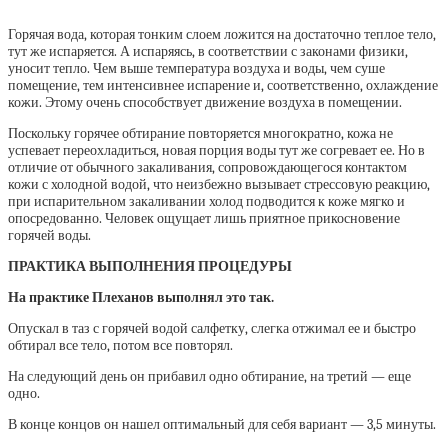
Горячая вода, которая тонким слоем ложится на достаточно теплое тело,
тут же испаряется. А испаряясь, в соответствии с законами физики,
уносит тепло. Чем выше температура воздуха и воды, чем суше
помещение, тем интенсивнее испарение и, соответственно, охлаждение
кожи. Этому очень способствует движение воздуха в помещении.
Поскольку горячее обтирание повторяется многократно, кожа не
успевает переохладиться, новая порция воды тут же согревает ее. Но в
отличие от обычного закаливания, сопровождающегося контактом
кожи с холодной водой, что неизбежно вызывает стрессовую реакцию,
при испарительном закаливании холод подводится к коже мягко и
опосредованно. Человек ощущает лишь приятное прикосновение
горячей воды.
ПРАКТИКА ВЫПОЛНЕНИЯ ПРОЦЕДУРЫ
На практике Плеханов выполнял это так.
Опускал в таз с горячей водой салфетку, слегка отжимал ее и быстро
обтирал все тело, потом все повторял.
На следующий день он прибавил одно обтирание, на третий — еще
одно.
В конце концов он нашел оптимальный для себя вариант — 3,5 минуты.