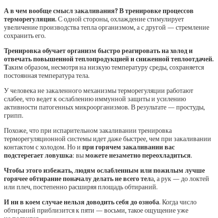
А в чем вообще смысл закаливания? В тренировке процессов
терморегуляции.
С одной стороны, охлаждение стимулирует
увеличение производства тепла организмом, а с другой — стремление
сохранить его.
Тренировка обучает организм быстро реагировать на холод и
отвечать повышенной теплопродукцией и сниженной теплоотдачей.
Т
аким образом, несмотря на низкую температуру среды, сохраняется
постоянная температура тела.
У человека не закаленного механизмы терморегуляции работают
слабее, что ведет к ослаблению иммунной защиты и усилению
активности патогенных микроорганизмов. В результате — простуды,
грипп.
Похоже, что при испарительном закаливании тренировка
терморегуляционной системы идет даже быстрее, чем при закаливании
контактом с холодом.
Но и
при горячем закаливании вас
подстерегает ловушка
: вы
можете незаметно переохладиться
.
Чтобы этого избежать, людям ослабленным или пожилым лучше
горячее обтирание поначалу делать не всего тел
а, а рук — до локтей
или плеч, постепенно расширяя площадь обтираний.
И ни в коем случае нельзя доводить себя до озноба
. Когда число
обтираний приблизится к пяти — восьми, такое ощущение уже