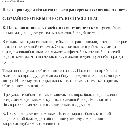
не появится.
После процедуры обязательно надо растереться сухим полотенцем.
СЛУЧАЙНОЕ ОТКРЫТИЕ СТАЛО СПАСЕНИЕМ
К. Плеханов пришел к своей системе эмпирическим путем:
было
время, когда он даже умываться холодной водой не мог.
В тридцатых годах его здоровье было на грани инвалидности — острое
истощение нервной системы. Он все же пытался работать, а лицо,
страдая холодобоязнью, «освежал» салфеткой, смоченной в горячей
воде, и заметил, что после такого «умывания» чувствует себя гораздо
лучше.
Тогда он стал делать обтирания всего тела. Постепенно прибавлял
количество процедур, доведя их общую продолжительность до трех
минут. И так ему это понравилось, что он стал заниматься горячим
обтиранием постоянно.
В результате забыл, что такое кашель, насморк, боль в горле, ходил
всегда легко одетым, мог купаться в ледяной воде. Константин
Викторович стал делиться своим опытом с другими.
К. Плеханова уже нет в живых. Но его старость была активной
и деятельной благодаря собственному методу сохранения
здоровья.опубликовано econet.ru