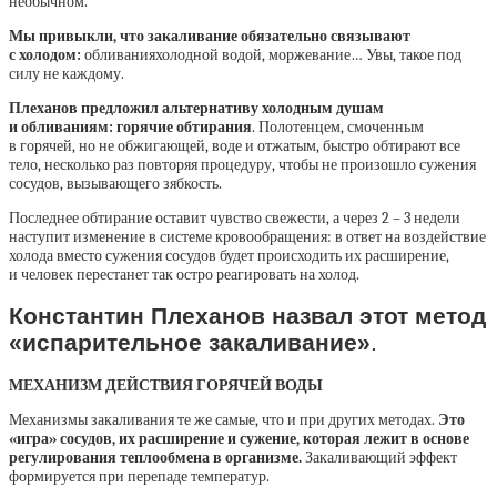
необычном.
Мы привыкли, что закаливание обязательно связывают
с холодом:
обливанияхолодной водой, моржевание… Увы, такое под
силу не каждому.
Плеханов предложил альтернативу холодным душам
и обливаниям:
горячие обтирания
. Полотенцем, смоченным
в горячей, но не обжигающей, воде и отжатым, быстро обтирают все
тело, несколько раз повторяя процедуру, чтобы не произошло сужения
сосудов, вызывающего зябкость.
Последнее обтирание оставит чувство свежести, а через 2 – 3 недели
наступит изменение в системе кровообращения: в ответ на воздействие
холода вместо сужения сосудов будет происходить их расширение,
и человек перестанет так остро реагировать на холод.
Константин Плеханов назвал этот метод
«испарительное закаливание»
.
МЕХАНИЗМ ДЕЙСТВИЯ ГОРЯЧЕЙ ВОДЫ
Механизмы закаливания те же самые, что и при других методах.
Это
«игра» сосудов, их расширение и сужение, которая лежит в основе
регулирования теплообмена в организме.
Закаливающий эффект
формируется при перепаде температур.