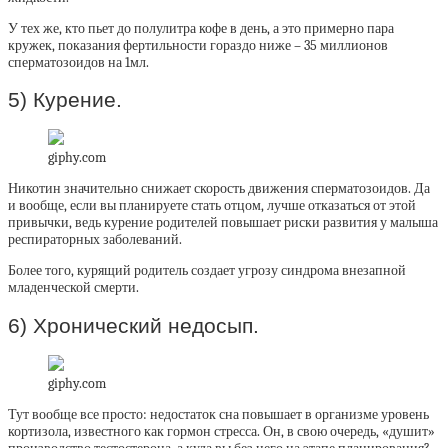
У тех же, кто пьет до полулитра кофе в день, а это примерно пара
кружек, показания фертильности гораздо ниже – 35 миллионов
сперматозоидов на 1мл.
5) Курение.
giphy.com
Никотин значительно снижает скорость движения сперматозоидов. Да
и вообще, если вы планируете стать отцом, лучше отказаться от этой
привычки, ведь курение родителей повышает риски развития у малыша
респираторных заболеваний.
Более того, курящий родитель создает угрозу синдрома внезапной
младенческой смерти.
6) Хронический недосып.
giphy.com
Тут вообще все просто: недостаток сна повышает в организме уровень
кортизола, известного как гормон стресса. Он, в свою очередь, «душит»