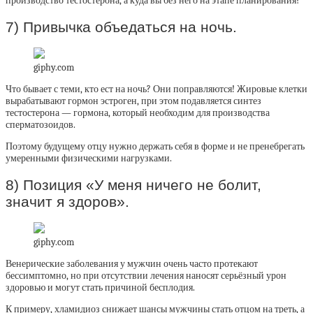
производство тестостерона, а куда вы без него на этапе планирования?
7) Привычка объедаться на ночь.
giphy.com
Что бывает с теми, кто ест на ночь? Они поправляются! Жировые клетки
вырабатывают гормон эстроген, при этом подавляется синтез
тестостерона — гормона, который необходим для производства
сперматозоидов.
Поэтому будущему отцу нужно держать себя в форме и не пренебрегать
умеренными физическими нагрузками.
8) Позиция «У меня ничего не болит,
значит я здоров».
giphy.com
Венерические заболевания у мужчин очень часто протекают
бессимптомно, но при отсутствии лечения наносят серьёзный урон
здоровью и могут стать причиной бесплодия.
К примеру, хламидиоз снижает шансы мужчины стать отцом на треть, а