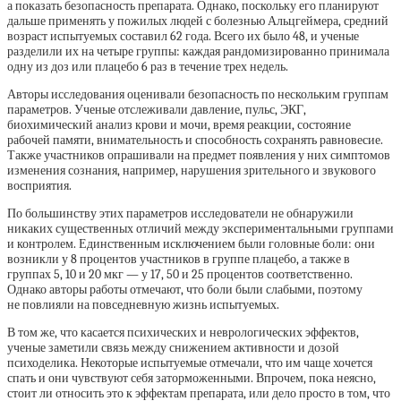
а показать безопасность препарата. Однако, поскольку его планируют
дальше применять у пожилых людей с болезнью Альцгеймера, средний
возраст испытуемых составил 62 года. Всего их было 48, и ученые
разделили их на четыре группы: каждая рандомизированно принимала
одну из доз или плацебо 6 раз в течение трех недель.
Авторы исследования оценивали безопасность по нескольким группам
параметров. Ученые отслеживали давление, пульс, ЭКГ,
биохимический анализ крови и мочи, время реакции, состояние
рабочей памяти, внимательность и способность сохранять равновесие.
Также участников опрашивали на предмет появления у них симптомов
изменения сознания, например, нарушения зрительного и звукового
восприятия.
По большинству этих параметров исследователи не обнаружили
никаких существенных отличий между экспериментальными группами
и контролем. Единственным исключением были головные боли: они
возникли у 8 процентов участников в группе плацебо, а также в
группах 5, 10 и 20 мкг — у 17, 50 и 25 процентов соответственно.
Однако авторы работы отмечают, что боли были слабыми, поэтому
не повлияли на повседневную жизнь испытуемых.
В том же, что касается психических и неврологических эффектов,
ученые заметили связь между снижением активности и дозой
психоделика. Некоторые испытуемые отмечали, что им чаще хочется
спать и они чувствуют себя заторможенными. Впрочем, пока неясно,
стоит ли относить это к эффектам препарата, или дело просто в том, что