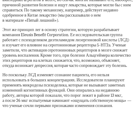
причиной развития болезни и ищут лекарства, которые могли бы с ним
справиться. По такому механизму, например, действует недавно
одобренное в Китае лекарство (мы рассказывали о нем
в материале «Пятый лишний»).
Этот же принцип лег в основу стратегии, которую разрабатывает
компания Eleusis Benefit Corporation. Ее исследовательская группа
работает с психоделиком диэтиламидом лизергиновой кислоты (ЛСД)
и изучает его влияние на серотониновые рецепторы 5-НТ2а. Ученые
заметили, что активация серотониновых рецепторов в мозге снижает
уровень воспаления. Кроме того, при болезни Альцгеймера количество
этих рецепторов на клетках снижается, что, возможно, объясняет,
откуда возникает депрессия, которая часто сопровождает эту болезнь.
Но поскольку ЛСД изменяет сознание пациента, его нельзя
использовать в больших концентрациях. Исследователи планируют
применять микродозы психоделика, которые не вызывают заметных
изменений когнитивных функций. Они опирались на недавнюю
работу, авторы которой показали, что порог лежит в районе 13 мкг,
а после 26 мкг испытуемые начинают «ощущать собственную мощь» —
что ученые сочли первыми признаками изменения сознания.