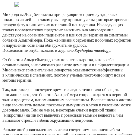
Микродозы ЛСД безопасны при регулярном приеме у здоровых
пожилых людей — к такому выводу пришли ученые, которые провели
первую фазу клинических испытаний психоделика. На следующих
этапах исследователям предстоит выяснить, как микродозинг
действуют на организм пациентов и влияют ли терапия на симптомы
болезни Альцгеймера. Пока же никаких серьезных побочных эффектов
и нарушений сознания обнаружить не удалось.
Исследование опубликовано в журнале
Psychopharmacology
.
От болезни Альцгеймера до сих пор нет лекарства, которое бы
останавливало, а не смягчало развитие деменции и нейродегенерации.
Многие экспериментальные лекарства оказываются неэффективны
в клинических испытаниях, поэтому ученые постоянно ищут новые
методы терапии.
Так, например, в последнее время исследователи стали обращать
внимание на то, что болезнь Альцгеймера сопровождается в нервной
ткани процессом, напоминающим воспалением. Воспалением в чистом
виде его считать нельзя, поскольку иммунных клеток в головном мозге
довольно мало. Тем не менее, некоторые клетки нервной ткани
(микроглия) начинают выделять провоспалительные вещества, чем
вызывают стресс и гибель окружающих нейронов.
Раньше «нейровоспаление» считали следствием накопления бета-
амилодных агрегатов в мозге, но сейчас многие называют его, наоборот,