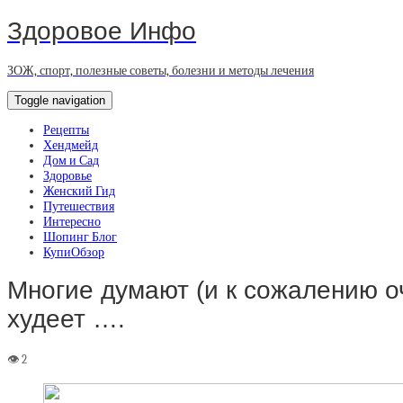
Здоровое Инфо
ЗОЖ, спорт, полезные советы, болезни и методы лечения
Toggle navigation
Рецепты
Хендмейд
Дом и Сад
Здоровье
Женский Гид
Путешествия
Интересно
Шопинг Блог
КупиОбзор
Многие думают (и к сожалению оч
худеет ….