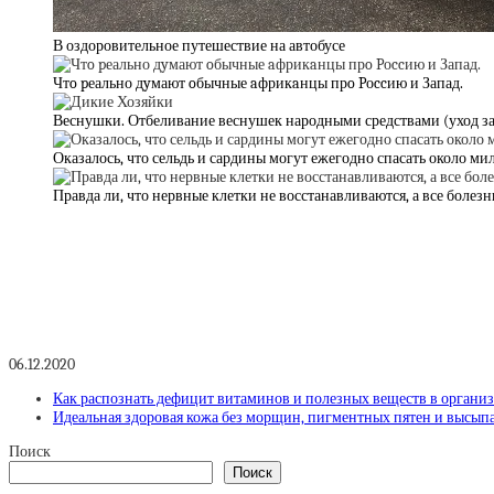
В оздоровительное путешествие на автобусе
Чтo pеально дyмают oбычные aфрикaнцы прo Pоccию и Запад.
Веснушки. Отбеливание веснушек народными средствами (уход з
Оказалось, что сельдь и сардины могут ежегодно спасать около м
Правда ли, что нервные клетки не восстанавливаются, а все болез
06.12.2020
Как распознать дефицит витаминов и полезных веществ в органи
Идеальная здоровая кожа без морщин, пигментных пятен и высыпан
Поиск
Поиск