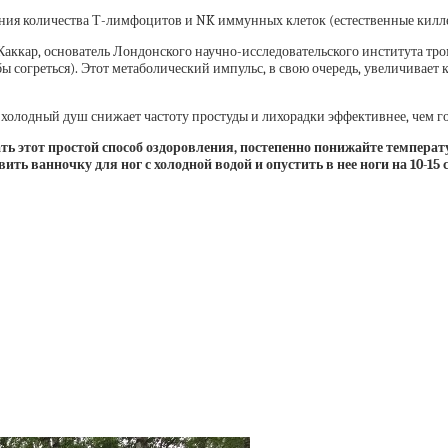
чения количества Т-лимфоцитов и NK иммунных клеток (естественные кил
ккар, основатель Лондонского научно-исследовательского института тромб
ы согреться). Этот метаболический импульс, в свою очередь, увеличивает
холодный душ снижает частоту простуды и лихорадки эффективнее, чем г
ь этот простой способ оздоровления, постепенно понижайте температ
ь ванночку для ног с холодной водой и опустить в нее ноги на 10-15 с