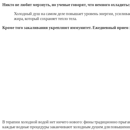
Никто не любит мерзнуть, но ученые говорят, что немного охладитьс
Холодный душ на
самом деле повышает уровень энергии, усилива
жира, который сохраняет тепло тела.
Кроме того закаливания укрепляют иммунитет. Ежедневный прием хо
В терапии холодной водой нет ничего нового: фины традиционно прыгают
каждые водные процедуры заканчивают холодным душем для повышения