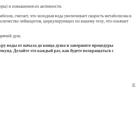
леры) и повышения их активности.
озов, считает, что холодная вода увеличивает скорость метаболизма в
 количество лейкоцитов, циркулирующих по вашему телу, что означает
орячий душ.
уру воды от начала до конца душа и завершите процедуры
екунд. Делайте это каждый раз, как будете возвращаться с
©