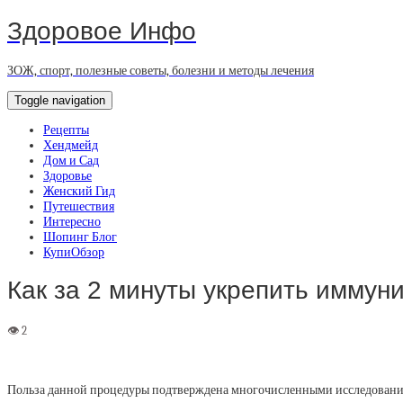
Здоровое Инфо
ЗОЖ, спорт, полезные советы, болезни и методы лечения
Toggle navigation
Рецепты
Хендмейд
Дом и Сад
Здоровье
Женский Гид
Путешествия
Интересно
Шопинг Блог
КупиОбзор
Как за 2 минуты укрепить иммуни
Польза данной процедуры подтверждена многочисленными исследованиями