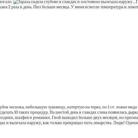
огало.
П
акана 2 раза в день. Пил больше месяца. У меня исчезли температура и ломо
бок чеснока, небольшую луковицу, натертую на терке, по 1 ст. ложке меда
елать 10 таких процедур. На шестой день в гландах слева появилась дырка, 
 гвоздики, шалфея и ромашки. Гной выходил больше двух месяцев, но при
андах и вылезала наружу, как только прекращал пить лекарства. Люди! Од