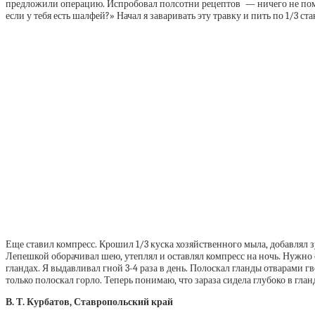
предложили операцию. Испробовал полсотни рецептов — ничего не пом
если у тебя есть шалфей?» Начал я заваривать эту травку и пить по 1/3 ст
Еще ставил компресс. Крошил 1/3 куска хозяйственного мыла, добавлял зу
Лепешкой оборачивал шею, утеплял и оставлял компресс на ночь. Нужно сд
гландах. Я выдавливал гной 3-4 раза в день. Полоскал гланды отварами
только полоскал горло. Теперь понимаю, что зараза сидела глубоко в гл
В. Т. Курбатов, Ставропольский край