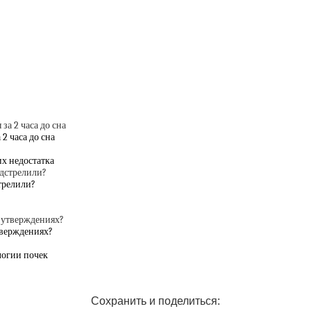
2 часа до сна
их недостатка
трелили?
тверждениях?
логии почек
Сохранить и поделиться: