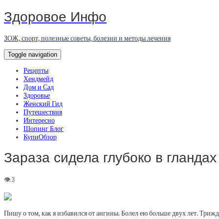
Здоровое Инфо
ЗОЖ, спорт, полезные советы, болезни и методы лечения
Toggle navigation
Рецепты
Хендмейд
Дом и Сад
Здоровье
Женский Гид
Путешествия
Интересно
Шопинг Блог
КупиОбзор
Зараза сидела глубоко в гланда
Пишу о том, как я избавился от ангины. Болел ею больше двух лет. Триж