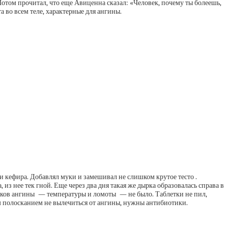
отом прочитал, что еще Авиценна сказал: «Человек, почему ты болеешь,
та во всем теле, характерные для ангины.
 и кефира. Добавлял муки и замешивал не слишком крутое тесто .
из нее тек гной. Еще через два дня такая же дырка образовалась справа в
знаков ангины — температуры и ломоты — не было. Таблетки не пил,
ним полосканием не вылечиться от ангины, нужны антибиотики.