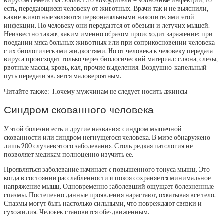
вирусом семейства Эбола. Его возбудители – зоонозные инфекции, то
есть, передающиеся человеку от животных. Врачи так и не выяснили,
какие животные являются первоначальными накопителями этой
инфекции. Но человеку они передаются от обезьян и летучих мышей.
Неизвестно также, каким именно образом происходит заражение: при
поедании мяса больных животных или при соприкосновении человека
с их биологическими жидкостями. Но от человека к человеку передача
вируса происходит только через биологический материал: слюна, слезы,
рвотные массы, кровь, кал, прочие выделения. Воздушно-капельный
путь передачи является маловероятным.
Читайте также:
Почему мужчинам не следует носить джинсы
Синдром скованного человека
У этой болезни есть и другие названия: синдром мышечной
скованности или синдром негнущегося человека. В мире обнаружено
лишь 200 случаев этого заболевания. Столь редкая патология не
позволяет медикам полноценно изучить ее.
Проявляться заболевание начинает с повышенного тонуса мышц. Это
когда в состоянии расслабленности и покоя сохраняется минимальное
напряжение мышц. Одновременно заболевший ощущает болезненные
спазмы. Постепенно данные проявления нарастают, охватывая все тело.
Спазмы могут быть настолько сильными, что повреждают связки и
сухожилия. Человек становится обездвиженным.