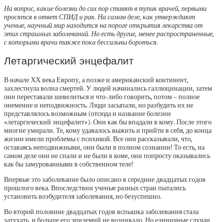
На вопрос, какие болезни до сих пор ставят в тупик врачей, первыми
просятся в ответ СПИД и рак. На самом деле, как утверждают
ученые, научный мир находится на пороге открытия лекарства от
этих страшных заболеваний. Но есть другие, менее распространенные,
с которыми врачи также пока бессильны бороться.
Летаргический энцефалит
В начале ХХ века Европу, а позже и американский континент,
захлестнула волна смертей. У людей начинались галлюцинации, затем
они переставали шевелиться и что-либо говорить, потом – полное
онемение и неподвижность. Люди засыпали, но разбудить их не
представлялось возможным (отсюда и название болезни
«летаргический энцефалит»). Они как бы впадали в кому. После этого
многие умирали. Те, кому удавалось выжить и прийти в себя, до конца
жизни имели проблемы с психикой. Все они рассказывали, что,
оставаясь неподвижными, они были в полном сознании! То есть, на
самом деле они не спали и не были в коме, они попросту оказывались
как бы замурованными в собственном теле!
Впервые это заболевание было описано в середине двадцатых годов
прошлого века. Впоследствии ученые разных стран пытались
установить возбудителя заболевания, но безуспешно.
Во второй половине двадцатых годов вспышка заболевания стала
затухать, и больше его эпидемий не возникало. Но единичные случаи