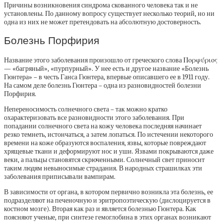
Причины возникновения синдрома скованного человека так и не
установлены. По данному вопросу существует несколько теорий, но ни
одна из них не может претендовать на абсолютную достоверность.
Болезнь Порфирия
Название этого заболевания произошло от греческого слова Πορφύριος
— «багряный», «пурпурный». У нее есть и другое название «Болезнь
Гюнтера» – в честь Ганса Гюнтера, впервые описавшего ее в 1911 году.
На самом деле болезнь Гюнтера – одна из разновидностей болезни
Порфирия.
Непереносимость солнечного света – так можно кратко
охарактеризовать все разновидности этого заболевания. При
попадании солнечного света на кожу человека последняя начинает
резко темнеть, истончаться, а затем лопаться. По истечении некоторого
времени на коже образуются воспаления, язвы, которые повреждают
хрящевые ткани и деформируют нос и уши. Язвами покрываются даже
веки, а пальцы становятся скрюченными. Солнечный свет приносит
таким людям невыносимые страдания. В народных страшилках эти
заболевания приписывали вампирам.
В зависимости от органа, в котором первично возникла эта болезнь, ее
подразделяют на печеночную и эритропоэтическую (дислоцируется в
костном мозге). Вторая как раз и является болезнью Гюнтера. Как
поясняют ученые, при синтезе гемоглобина в этих органах возникают