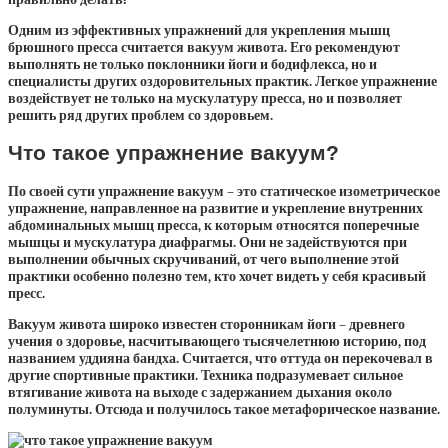
Одним из эффективных упражнений для укрепления мышц
брюшного пресса считается вакуум живота. Его рекомендуют
выполнять не только поклонники йоги и бодифлекса, но и
специалисты других оздоровительных практик. Легкое упражнение
воздействует не только на мускулатуру пресса, но и позволяет
решить ряд других проблем со здоровьем.
Что такое упражнение вакуум?
По своей сути упражнение вакуум – это статическое изометрическое
упражнение, направленное на развитие и укрепление внутренних
абдоминальных мышц пресса, к которым относятся поперечные
мышцы и мускулатура диафрагмы. Они не задействуются при
выполнении обычных скручиваний, от чего выполнение этой
практики особенно полезно тем, кто хочет видеть у себя красивый
пресс.
Вакуум живота широко известен сторонникам йоги – древнего
учения о здоровье, насчитывающего тысячелетнюю историю, под
названием уддияна бандха. Считается, что оттуда он перекочевал в
другие спортивные практики. Техника подразумевает сильное
втягивание живота на выходе с задержанием дыхания около
полуминуты. Отсюда и получилось такое метафорическое название.