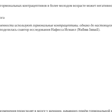
гормональных контрацептивов в более молодом возрасте может негативно о
енности используют гормональные контрацептивы. однако до настоящего 
– поделилась соавтор исследования Нафисса Исмаил (Nafissa Ismail).
е изменения происходят в мозге у женщин, начавших приём гормональной 