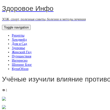
Здоровое Инфо
ЗОЖ, спорт, полезные советы, болезни и методы лечения
Toggle navigation
Рецепты
Хендмейд
Дом и Сад
Здоровье
Женский Гид
Путешествия
Интересно
Шопинг Блог
КупиОбзор
Учёные изучили влияние противо