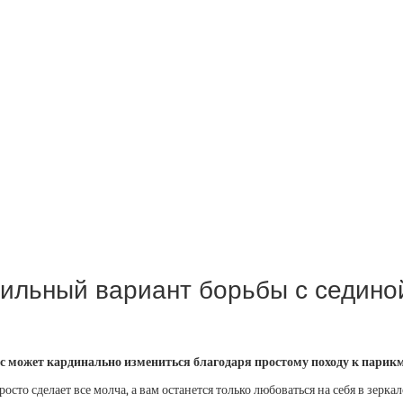
тильный вариант борьбы с седино
с может кардинально измениться благодаря простому походу к парикм
осто сделает все молча, а вам останется только любоваться на себя в зер