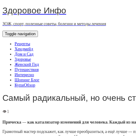
Здоровое Инфо
ЗОЖ, спорт, полезные советы, болезни и методы лечения
Toggle navigation
Рецепты
Хендмейд
Дом и Сад
Здоровье
Женский Гид
Путешествия
Интересно
Шопинг Блог
КупиОбзор
Самый радикальный, но очень с
Прическа — как катализатор изменений для человека. Каждый из на
Грамотный мастер подскажет, как лучше преобразиться, а ещё лучше — пр