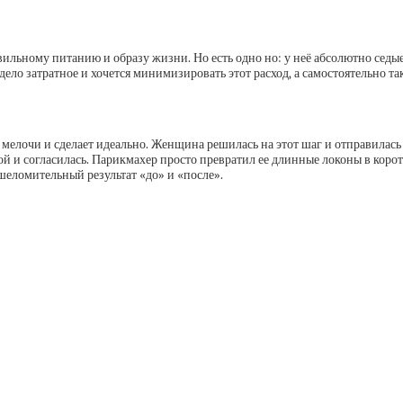
вильному питанию и образу жизни. Но есть одно но: у неё абсолютно седые 
дело затратное и хочется минимизировать этот расход, а самостоятельно та
мелочи и сделает идеально. Женщина решилась на этот шаг и отправилась 
кой и согласилась. Парикмахер просто превратил ее длинные локоны в кор
еломительный результат «до» и «после».