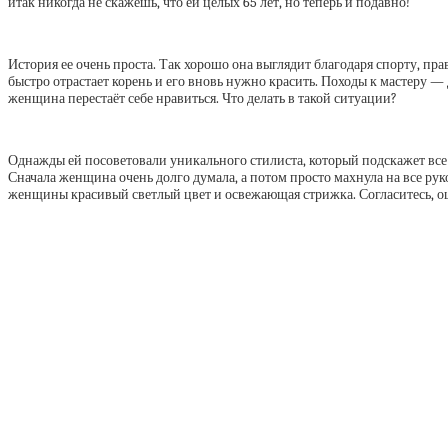
итак никогда не скажешь, что ей целых 65 лет, но теперь и подавно!
История ее очень проста. Так хорошо она выглядит благодаря спорту, пра
быстро отрастает корень и его вновь нужно красить. Походы к мастеру — 
женщина перестаёт себе нравиться. Что делать в такой ситуации?
Однажды ей посоветовали уникального стилиста, который подскажет все 
Сначала женщина очень долго думала, а потом просто махнула на все ру
женщины красивый светлый цвет и освежающая стрижка. Согласитесь, ош