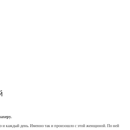
й
ахеру.
кало и каждый день. Именно так и произошло с этой женщиной. По ней