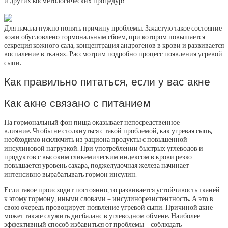
и других косметологических процедур?
Для начала нужно понять причину проблемы. Зачастую такое состояние
кожи обусловлено гормональным сбоем, при котором повышается
секреция кожного сала, концентрация андрогенов в крови и развивается
воспаление в тканях. Рассмотрим подробно процесс появления угревой
сыпи.
Как правильно питаться, если у вас акне
Как акне связано с питанием
На гормональный фон пища оказывает непосредственное
влияние. Чтобы не столкнуться с такой проблемой, как угревая сыпь,
необходимо исключить из рациона продукты с повышенной
инсулиновой нагрузкой. При употреблении быстрых углеводов и
продуктов с высоким гликемическим индексом в крови резко
повышается уровень сахара, поджелудочная железа начинает
интенсивно вырабатывать гормон инсулин.
Если такое происходит постоянно, то развивается устойчивость тканей
к этому гормону, иными словами – инсулинорезистентность. А это в
свою очередь провоцирует появление угревой сыпи. Причиной акне
может также служить дисбаланс в углеводном обмене. Наиболее
эффективный способ избавиться от проблемы – соблюдать