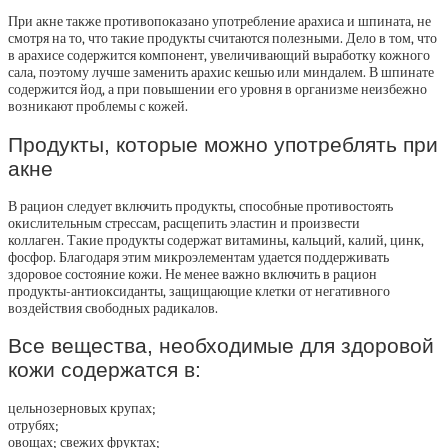
При акне также противопоказано употребление арахиса и шпината, не
смотря на то, что такие продукты считаются полезными. Дело в том, что
в арахисе содержится компонент, увеличивающий выработку кожного
сала, поэтому лучше заменить арахис кешью или миндалем. В шпинате
содержится йод, а при повышении его уровня в организме неизбежно
возникают проблемы с кожей.
Продукты, которые можно употреблять при
акне
В рацион следует включить продукты, способные противостоять
окислительным стрессам, расщепить эластин и произвести
коллаген. Такие продукты содержат витамины, кальций, калий, цинк,
фосфор. Благодаря этим микроэлементам удается поддерживать
здоровое состояние кожи. Не менее важно включить в рацион
продукты-антиоксиданты, защищающие клетки от негативного
воздействия свободных радикалов.
Все вещества, необходимые для здоровой
кожи содержатся в:
цельнозерновых крупах;
отрубях;
овощах; свежих фруктах;