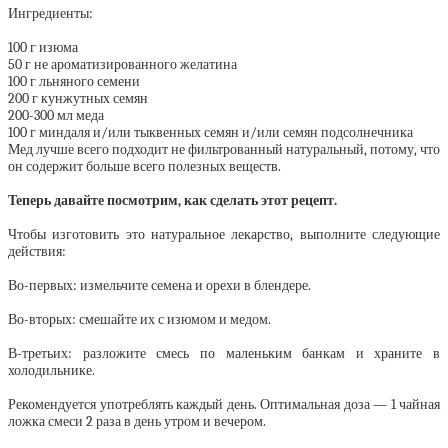
Ингредиенты:
100 г изюма
50 г не ароматизированного желатина
100 г льняного семени
200 г кунжутных семян
200-300 мл меда
100 г миндаля и/или тыквенных семян и/или семян подсолнечника
Мед лучше всего подходит не фильтрованный натуральный, потому, что
он содержит больше всего полезных веществ.
Теперь давайте посмотрим, как сделать этот рецепт.
Чтобы изготовить это натуральное лекарство, выполните следующие
действия:
Во-первых: измельчите семена и орехи в блендере.
Во-вторых: смешайте их с изюмом и медом.
В-третьих: разложите смесь по маленьким банкам и храните в
холодильнике.
Рекомендуется употреблять каждый день. Оптимальная доза — 1 чайная
ложка смеси 2 раза в день утром и вечером.