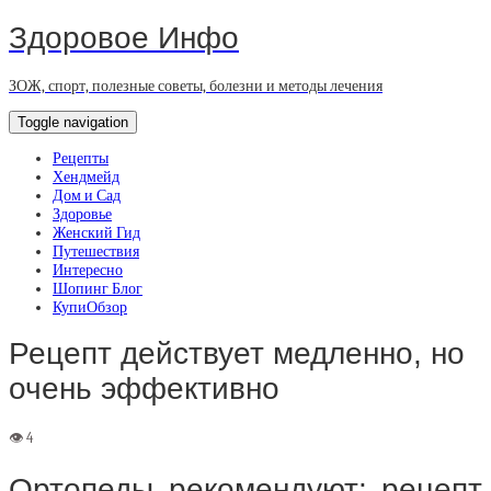
Здоровое Инфо
ЗОЖ, спорт, полезные советы, болезни и методы лечения
Toggle navigation
Рецепты
Хендмейд
Дом и Сад
Здоровье
Женский Гид
Путешествия
Интересно
Шопинг Блог
КупиОбзор
Рецепт действует медленно, но
очень эффективно
Ортопеды рекомендуют: рецепт