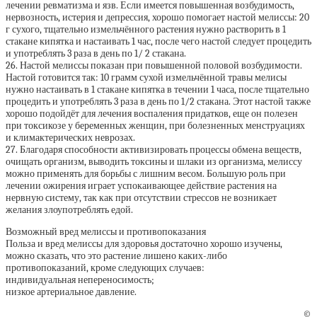
лечении ревматизма и язв. Если имеется повышенная возбудимость,
нервозность, истерия и депрессия, хорошо помогает настой мелиссы: 20
г сухого, тщательно измельчённого растения нужно растворить в 1
стакане кипятка и настаивать 1 час, после чего настой следует процедить
и употреблять 3 раза в день по 1/ 2 стакана.
26. Настой мелиссы показан при повышенной половой возбудимости.
Настой готовится так: 10 грамм сухой измельчённой травы мелисы
нужно настаивать в 1 стакане кипятка в течении 1 часа, после тщательно
процедить и употреблять 3 раза в день по 1/2 стакана. Этот настой также
хорошо подойдёт для лечения воспаления придатков, еще он полезен
при токсикозе у беременных женщин, при болезненных менструациях
и климактерических неврозах.
27. Благодаря способности активизировать процессы обмена веществ,
очищать организм, выводить токсины и шлаки из организма, мелиссу
можно применять для борьбы с лишним весом. Большую роль при
лечении ожирения играет успокаивающее действие растения на
нервную систему, так как при отсутствии стрессов не возникает
желания злоупотреблять едой.
Возможный вред мелиссы и противопоказания
Польза и вред мелиссы для здоровья достаточно хорошо изучены,
можно сказать, что это растение лишено каких-либо
противопоказаний, кроме следующих случаев:
индивидуальная непереносимость;
низкое артериальное давление.
©