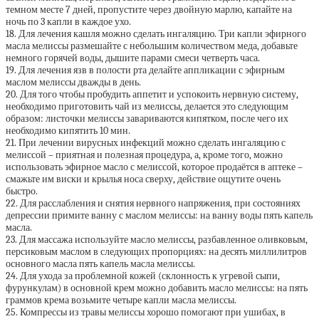
темном месте 7 дней, пропустите через двойную марлю, капайте на
ночь по 3 капли в каждое ухо.
18. Для лечения кашля можно сделать ингаляцию. Три капли эфирного
масла мелиссы размешайте с небольшим количеством меда, добавьте
немного горячей воды, дышите парами смеси четверть часа.
19. Для лечения язв в полости рта делайте аппликации с эфирным
маслом мелиссы дважды в день.
20. Для того чтобы пробудить аппетит и успокоить нервную систему,
необходимо приготовить чай из мелиссы, делается это следующим
образом: листочки мелиссы завариваются кипятком, после чего их
необходимо кипятить 10 мин.
21. При лечении вирусных инфекций можно сделать ингаляцию с
мелиссой – приятная и полезная процедура, а, кроме того, можно
использовать эфирное масло с мелиссой, которое продаётся в аптеке –
смажьте им виски и крылья носа сверху, действие ощутите очень
быстро.
22. Для расслабления и снятия нервного напряжения, при состояниях
депрессии примите ванну с маслом мелиссы: на ванну воды пять капель
масла.
23. Для массажа используйте масло мелиссы, разбавленное оливковым,
персиковым маслом в следующих пропорциях: на десять миллилитров
основного масла пять капель масла мелиссы.
24. Для ухода за проблемной кожей (склонность к угревой сыпи,
фурункулам) в основной крем можно добавить масло мелиссы: на пять
граммов крема возьмите четыре капли масла мелиссы.
25. Компрессы из травы мелиссы хорошо помогают при ушибах, в