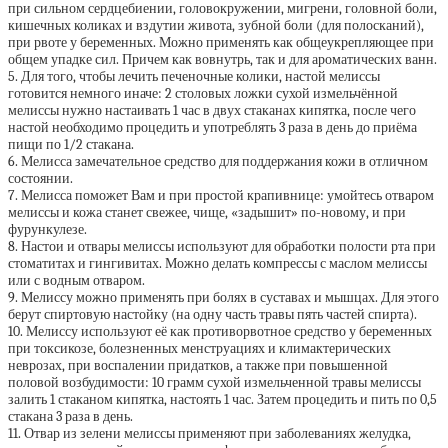
при сильном сердцебиении, головокружении, мигрени, головной боли,
кишечных коликах и вздутии живота, зубной боли (для полосканий),
при рвоте у беременных. Можно применять как общеукрепляющее при
общем упадке сил. Причем как вовнутрь, так и для ароматических ванн.
5. Для того, чтобы лечить печеночные колики, настой мелиссы
готовится немного иначе: 2 столовых ложки сухой измельчённой
мелиссы нужно настаивать 1 час в двух стаканах кипятка, после чего
настой необходимо процедить и употреблять 3 раза в день до приёма
пищи по 1/2 стакана.
6. Мелисса замечательное средство для поддержания кожи в отличном
состоянии.
7. Мелисса поможет Вам и при простой крапивнице: умойтесь отваром
мелиссы и кожа станет свежее, чище, «задышит» по-новому, и при
фурункулезе.
8. Настои и отвары мелиссы используют для обработки полости рта при
стоматитах и гингивитах. Можно делать компрессы с маслом мелиссы
или с водным отваром.
9. Мелиссу можно применять при болях в суставах и мышцах. Для этого
берут спиртовую настойку (на одну часть травы пять частей спирта).
10. Мелиссу используют её как противорвотное средство у беременных
при токсикозе, болезненных менструациях и климактерических
неврозах, при воспалении придатков, а также при повышенной
половой возбудимости: 10 грамм сухой измельченной травы мелиссы
залить 1 стаканом кипятка, настоять 1 час. Затем процедить и пить по 0,5
стакана 3 раза в день.
11. Отвар из зелени мелиссы применяют при заболеваниях желудка,