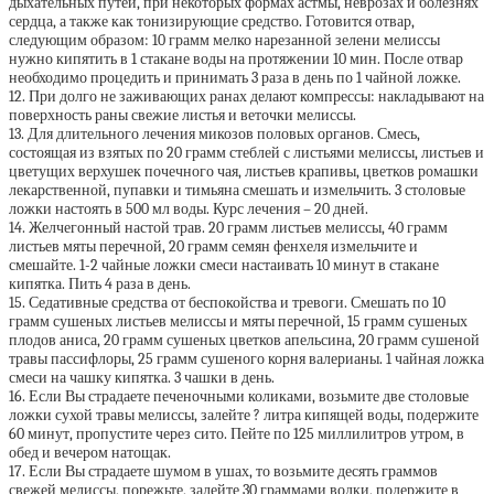
дыхательных путей, при некоторых формах астмы, неврозах и болезнях
сердца, а также как тонизирующие средство. Готовится отвар,
следующим образом: 10 грамм мелко нарезанной зелени мелиссы
нужно кипятить в 1 стакане воды на протяжении 10 мин. После отвар
необходимо процедить и принимать 3 раза в день по 1 чайной ложке.
12. При долго не заживающих ранах делают компрессы: накладывают на
поверхность раны свежие листья и веточки мелиссы.
13. Для длительного лечения микозов половых органов. Смесь,
состоящая из взятых по 20 грамм стеблей с листьями мелиссы, листьев и
цветущих верхушек почечного чая, листьев крапивы, цветков ромашки
лекарственной, пупавки и тимьяна смешать и измельчить. 3 столовые
ложки настоять в 500 мл воды. Курс лечения – 20 дней.
14. Желчегонный настой трав. 20 грамм листьев мелиссы, 40 грамм
листьев мяты перечной, 20 грамм семян фенхеля измельчите и
смешайте. 1-2 чайные ложки смеси настаивать 10 минут в стакане
кипятка. Пить 4 раза в день.
15. Седативные средства от беспокойства и тревоги. Смешать по 10
грамм сушеных листьев мелиссы и мяты перечной, 15 грамм сушеных
плодов аниса, 20 грамм сушеных цветков апельсина, 20 грамм сушеной
травы пассифлоры, 25 грамм сушеного корня валерианы. 1 чайная ложка
смеси на чашку кипятка. 3 чашки в день.
16. Если Вы страдаете печеночными коликами, возьмите две столовые
ложки сухой травы мелиссы, залейте ? литра кипящей воды, подержите
60 минут, пропустите через сито. Пейте по 125 миллилитров утром, в
обед и вечером натощак.
17. Если Вы страдаете шумом в ушах, то возьмите десять граммов
свежей мелиссы, порежьте, залейте 30 граммами водки, подержите в