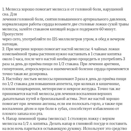
1. Мелисса хорошо помогает мелисса и от головной боли, нарушений
сна. Для
лечения головной боли, снятия повышенного артериального давления,
нормализации работы сердца возьмите две столовые ложки сухой травы
мелиссы, залейте стаканом кипящей воды и подержите 60 минут.
Пропустите
через сито, употребляйте по 125 миллилитров утром, в обед и вечером
натощак.
2. При мигрени хорошо помогает настой мелиссы: 4 чайных ложки
измельчённой травы растения нужно настаивать в 1 стакане кипятка
около 1 часа, после чего настой необходимо процедить и употреблять 3
раза за день до приёма пищи по 1/2 стакана. При лечении аритмии,
гипертонии, атеросклероза и ишемической болезни сердца применяется
точно такая же дозировка.
3. Настойку листьев мелиссы принимают 3 раза в день до приёма пищи
по 1/2 стакана для повышения аппетита, при коликах в кишечнике,
плохом пищеварении, метеоризме и неврозе желудка. Точно так же
принимается настой мелиссы для лечения воспаления верхних
дыхательных путей и бронхиальной астмы. Этот же настой хорошо
помогает при лечении ангины, если им полоскать горло, а также при
воспалении дёсен и при боли в зубах, способствует избавлению от
плохого запаха изо рта.
4. Напар лимонной травы (мелиссы): 1 столовую ложку с верхом
мелиссы на 1/2 л. кипятка. Делать напар в глиняной посуде и поставить
на всю ночь париться в остывающую духовку. Используют это средство