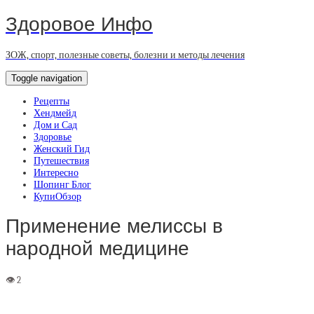
Здоровое Инфо
ЗОЖ, спорт, полезные советы, болезни и методы лечения
Toggle navigation
Рецепты
Хендмейд
Дом и Сад
Здоровье
Женский Гид
Путешествия
Интересно
Шопинг Блог
КупиОбзор
Применение мелиссы в
народной медицине