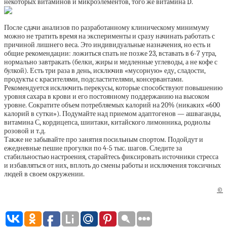
некоторых витаминов и микроэлементов, того же витамина D.
После сдачи анализов по разработанному клиническому минимуму
можно не тратить время на эксперименты и сразу начинать работать с
причиной лишнего веса. Это индивидуальные назначения, но есть и
общие рекомендации: ложиться спать не позже 23, вставать в 6-7 утра,
нормально завтракать (белки, жиры и медленные углеводы, а не кофе с
булкой). Есть три раза в день, исключив «мусорную» еду, сладости,
продукты с красителями, подсластителями, консервантами.
Рекомендуется исключить перекусы, которые способствуют повышению
уровня сахара в крови и его постоянному поддержанию на высоком
уровне. Сократите объем потребляемых калорий на 20% (никаких «600
калорий в сутки»). Подумайте над приемом адаптогенов — ашваганды,
витамина С, кордицепса, шиитаки, китайского лимонника, родиолы
розовой и т.д.
Также не забывайте про занятия посильным спортом. Подойдут и
ежедневные пешие прогулки по 4-5 тыс. шагов. Следите за
стабильностью настроения, старайтесь фиксировать источники стресса
и избавляться от них, вплоть до смены работы и исключения токсичных
людей в своем окружении.
©