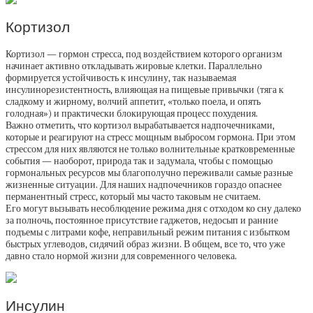
Кортизол
Кортизол — гормон стресса, под воздействием которого организм
начинает активно откладывать жировые клетки. Параллельно
формируется устойчивость к инсулину, так называемая
инсулинорезистентность, влияющая на пищевые привычки (тяга к
сладкому и жирному, волчий аппетит, «только поела, и опять
голодная») и практически блокирующая процесс похудения.
Важно отметить, что кортизол вырабатывается надпочечниками,
которые и реагируют на стресс мощным выбросом гормона. При этом
стрессом для них являются не только волнительные кратковременные
события — наоборот, природа так и задумала, чтобы с помощью
гормональных ресурсов мы благополучно переживали самые разные
жизненные ситуации. Для наших надпочечников гораздо опаснее
перманентный стресс, который мы часто таковым не считаем.
Его могут вызывать несоблюдение режима дня с отходом ко сну далеко
за полночь, постоянное присутствие гаджетов, недосып и ранние
подъемы с литрами кофе, неправильный режим питания с избытком
быстрых углеводов, сидячий образ жизни. В общем, все то, что уже
давно стало нормой жизни для современного человека.
Инсулин