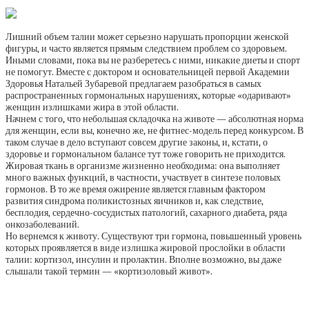
Лишний объем талии может серьезно нарушать пропорции женской
фигуры, и часто является прямым следствием проблем со здоровьем.
Иными словами, пока вы не разберетесь с ними, никакие диеты и спорт
не помогут. Вместе с доктором и основательницей первой Академии
Здоровья Натальей Зубаревой предлагаем разобраться в самых
распространенных гормональных нарушениях, которые «одаривают»
женщин излишками жира в этой области.
Начнем с того, что небольшая складочка на животе — абсолютная норма
для женщин, если вы, конечно же, не фитнес-модель перед конкурсом. В
таком случае в дело вступают совсем другие законы, и, кстати, о
здоровье и гормональном балансе тут тоже говорить не приходится.
Жировая ткань в организме жизненно необходима: она выполняет
много важных функций, в частности, участвует в синтезе половых
гормонов. В то же время ожирение является главным фактором
развития синдрома поликистозных яичников и, как следствие,
бесплодия, сердечно-сосудистых патологий, сахарного диабета, ряда
онкозаболеваний.
Но вернемся к животу. Существуют три гормона, повышенный уровень
которых проявляется в виде излишка жировой прослойки в области
талии: кортизол, инсулин и пролактин. Вполне возможно, вы даже
слышали такой термин — «кортизоловый живот».