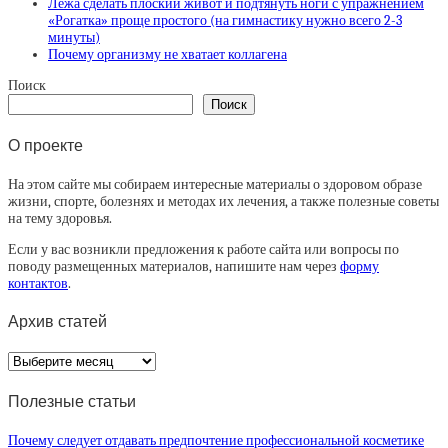
Лёжа сделать плоский живот и подтянуть ноги с упражнением
«Рогатка» проще простого (на гимнастику нужно всего 2-3
минуты)
Почему организму не хватает коллагена
Поиск
Поиск
О проекте
На этом сайте мы собираем интересные материалы о здоровом образе
жизни, спорте, болезнях и методах их лечения, а также полезные советы
на тему здоровья.
Если у вас возникли предложения к работе сайта или вопросы по
поводу размещенных материалов, напишите нам через
форму
контактов
.
Архив статей
Архив
статей
Полезные статьи
Почему следует отдавать предпочтение профессиональной косметике