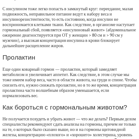
С инсулином тоже легко попасть в замкнутый круг: переедание, малая
подвижность, неправильное питание ведут к набору веса и
инсулинорезистентности, то есть состоянию, когда инсулин не
воспринимается клетками ткани. Как следствие, в организме наступает
гормональный сбой, появляется «инсулиновый живот» (абдоминальное
ожирение диагностируется при ОТ у женщин > 80 см и > 90 см у
мужчин), а высокая концентрация инсулина в крови блокирует
дальнейшее расщепление жиров.
Пролактин
Еще один коварный гормон — пролактин, который замедляет
метаболизм и увеличивает аппетит. Как следствие, в этом случае мы
тоже имеем набор веса, часто в области живота, на груди и спине. Чтобы
снизить его, нужно снижать пролактин, но в то же время, концентрация
пролактина часто волшебным образом уменьшается, если
нормализовать вес.
Как бороться с гормональным животом?
Не получается похудеть и убрать живот — что же делать? Первым делом
специалисты рекомендуют сдать анализы на гормоны, причем не только
на те, о которых было сказано выше, но и на гормоны щитовидной
железы, концентрацию «плохого» и «хорошего» холестерина, уровень