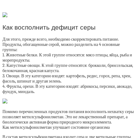
Как восполнить дефицит серы
Для этого, прежде всего, необходимо скорректировать питание.
Продукты, обогащенные серой, можно разделить на 4 основные
группы:
1. Животные белки. К этой группе относятся: мясо птицы, яйца, рыба и
морепродукты.
2. Капустные овощи. К этой группе относятся: брокколи, брюссельская,
белокочанная, красная капуста.
3. Овощи. В эту категорию входят: картофель, редис, горох, репа, хрен,
фасоль, шпинат и другая зелень.
4. Фрукты, орехи. В эту категорию входят: абрикосы, персики, авокадо,
фундук, миндаль.
Помимо перечисленных продуктов питания восполнить нехватку серы
позволяет метилсульфонилметан. Это не лекарственный препарат, а
биологически активная форма природного микроэлемента.
Как метилсульфонилметан улучшает состояние организма
В состав метилсульфонилметана входит сера и две метильные группы,