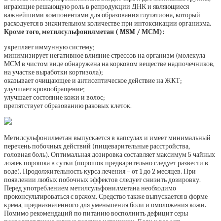
играющие решающую роль в репродукции ДНК и являющиеся
важнейшими компонентами для образования глутатиона, который
расходуется в значительном количестве при интоксикации организма.
Кроме того, метилсульфонилметан ( MSM / МСМ):
укрепляет иммунную систему;
минимизирует негативное влияние стрессов на организм (молекула
МСМ в чистом виде обнаружена на корковом веществе надпочечников,
на участке выработки кортизола);
оказывает очищающее и антисептическое действие на ЖКТ;
улучшает кровообращение;
улучшает состояние кожи и волос;
препятствует образованию раковых клеток.
Метилсульфонилметан выпускается в капсулах и имеет минимальный
перечень побочных действий (пищеварительные расстройства,
головная боль). Оптимальная дозировка составляет максимум 5 чайных
ложек порошка в сутки (порошок предварительно следует развести в
воде). Продолжительность курса лечения – от 1 до 2 месяцев. При
появлении любых побочных эффектов следует снизить дозировку.
Перед употреблением метилсульфонилметана необходимо
проконсультироваться с врачом. Средство также выпускается в форме
крема, предназначенного для уменьшения боли и омоложения кожи.
Помимо рекомендаций по питанию восполнить дефицит серы