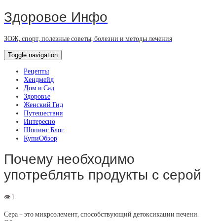
Здоровое Инфо
ЗОЖ, спорт, полезные советы, болезни и методы лечения
Toggle navigation
Рецепты
Хендмейд
Дом и Сад
Здоровье
Женский Гид
Путешествия
Интересно
Шопинг Блог
КупиОбзор
Почему необходимо
употреблять продукты с серой
Сера – это микроэлемент, способствующий детоксикации печени.