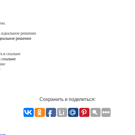
деальное решение
в спальне
е
Сохранить и поделиться:
сок