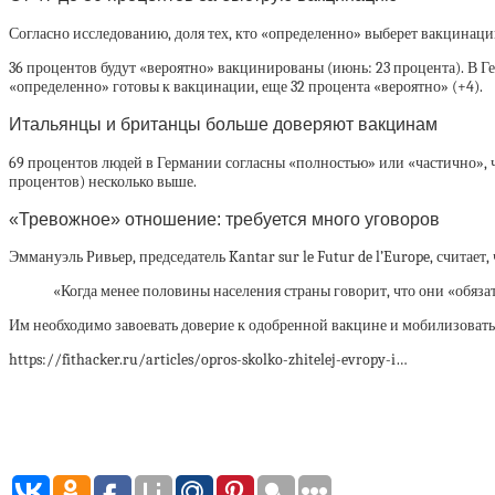
Согласно исследованию, доля тех, кто «определенно» выберет вакцинаци
36 процентов будут «вероятно» вакцинированы (июнь: 23 процента). В 
«определенно» готовы к вакцинации, еще 32 процента «вероятно» (+4).
Итальянцы и британцы больше доверяют вакцинам
69 процентов людей в Германии согласны «полностью» или «частично», 
процентов) несколько выше.
«Тревожное» отношение: требуется много уговоров
Эммануэль Ривьер, председатель Kantar sur le Futur de l’Europe, считает
«Когда менее половины населения страны говорит, что они «обязат
Им необходимо завоевать доверие к одобренной вакцине и мобилизовать
https://fithacker.ru/articles/opros-skolko-zhitelej-evropy-i…