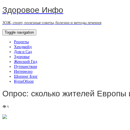
Здоровое Инфо
ЗОЖ, спорт, полезные советы, болезни и методы лечения
Toggle navigation
Рецепты
Хендмейд
Дом и Сад
Здоровье
Женский Гид
Путешествия
Интересно
Шопинг Блог
КупиОбзор
Опрос: сколько жителей Европы 