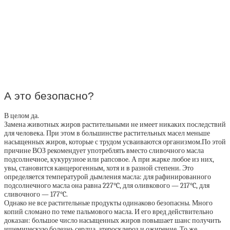
А это безопасно?
В целом да.
Замена животных жиров растительными не имеет никаких последствий
для человека. При этом в большинстве растительных масел меньше
насыщенных жиров, которые с трудом усваиваются организмом.По этой
причине ВОЗ рекомендует употреблять вместо сливочного масла
подсолнечное, кукурузное или рапсовое. А при жарке любое из них,
увы, становится канцерогенным, хотя и в разной степени. Это
определяется температурой дымления масла: для рафинированного
подсолнечного масла она равна 227°C, для оливкового — 217°C, для
сливочного — 177°C.
Однако не все растительные продукты одинаково безопасны. Много
копий сломано по теме пальмового масла. И его вред действительно
доказан: большое число насыщенных жиров повышает шанс получить
ишемическую болезнь сердца, атеросклероз и ожирение. То же