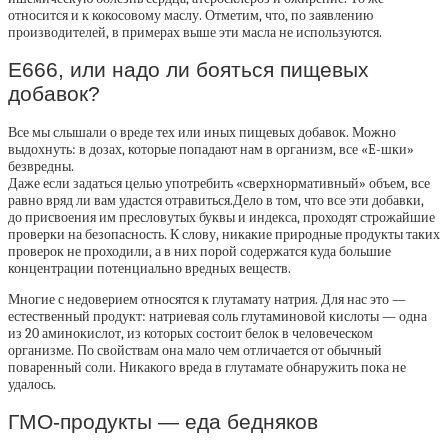
относится и к кокосовому маслу. Отметим, что, по заявлению
производителей, в примерах выше эти масла не используются.
E666, или надо ли бояться пищевых
добавок?
Все мы слышали о вреде тех или иных пищевых добавок. Можно
выдохнуть: в дозах, которые попадают нам в организм, все «E-шки»
безвредны.
Даже если задаться целью употребить «сверхнормативный» объем, все
равно вряд ли вам удастся отравиться.Дело в том, что все эти добавки,
до присвоения им пресловутых буквы и индекса, проходят строжайшие
проверки на безопасность. К слову, никакие природные продукты таких
проверок не проходили, а в них порой содержатся куда большие
концентрации потенциально вредных веществ.
Многие с недоверием относятся к глутамату натрия. Для нас это —
естественный продукт: натриевая соль глутаминовой кислоты — одна
из 20 аминокислот, из которых состоит белок в человеческом
организме. По свойствам она мало чем отличается от обычный
поваренный соли. Никакого вреда в глутамате обнаружить пока не
удалось.
ГМО-продукты — еда бедняков