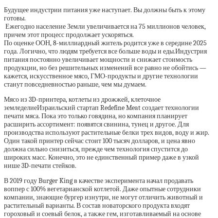
Будущее индустрии питания уже наступает. Вы должны быть к этому
готовы.
Ежегодно население Земли увеличивается на 75 миллионов человек,
причем этот процесс продолжает ускоряться.
По оценке ООН, 8-миллиардный житель родится уже в середине 2025
года. Логично, что людям требуется все больше воды и еды.Индустрия
питания постоянно увеличивает мощности и снижает стоимость
продукции, но без решительных изменений все равно не обойтись —
кажется, искусственное мясо, ГМО-продукты и другие технологии
станут повседневностью раньше, чем мы думаем.
Мясо из 3D-принтера, котлеты из дрожжей, клеточное
земледелиеИзраильский стартап Redefine Meat создает технологии
печати мяса. Пока это только говядина, но компания планирует
расширить ассортимент: появятся свинина, тунец и другое. Для
производства используют растительные белки трех видов, воду и жир.
Один такой принтер сейчас стоит 100 тысяч долларов, и цена явно
должна сильно снизиться, прежде чем технология спустится до
широких масс. Конечно, это не единственный пример даже в узкой
нише 3D-печати стейков.
В 2019 году Burger King в качестве эксперимента начал продавать
воппер с 100% вегетарианской котлетой. Даже опытные сотрудники
компании, знающие бургер изнутри, не могут отличить животный и
растительный варианты. В состав новаторского продукта входят
гороховый и соевый белок, а также гем, изготавливаемый на основе