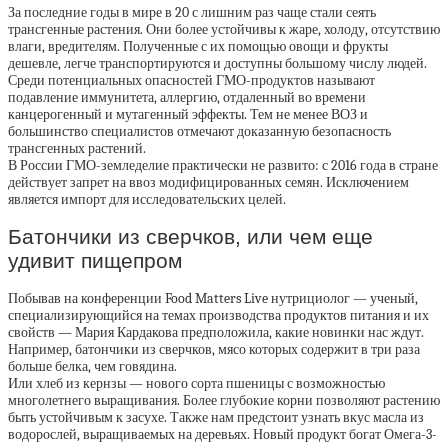
За последние годы в мире в 20 с лишним раз чаще стали сеять
трансгенные растения. Они более устойчивы к жаре, холоду, отсутствию
влаги, вредителям. Полученные с их помощью овощи и фрукты
дешевле, легче транспортируются и доступны большому числу людей.
Среди потенциальных опасностей ГМО-продуктов называют
подавление иммунитета, аллергию, отдаленный во времени
канцерогенный и мутагенный эффекты. Тем не менее ВОЗ и
большинство специалистов отмечают доказанную безопасность
трансгенных растений.
В России ГМО-земледелие практически не развито: с 2016 года в стране
действует запрет на ввоз модифицированных семян. Исключением
является импорт для исследовательских целей.
Батончики из сверчков, или чем еще
удивит пищепром
Побывав на конференции Food Matters Live нутрициолог — ученый,
специализирующийся на темах производства продуктов питания и их
свойств — Мария Кардакова предположила, какие новинки нас ждут.
Например, батончики из сверчков, мясо которых содержит в три раза
больше белка, чем говядина.
Или хлеб из кернзы — нового сорта пшеницы с возможностью
многолетнего выращивания. Более глубокие корни позволяют растению
быть устойчивым к засухе. Также нам предстоит узнать вкус масла из
водорослей, выращиваемых на деревьях. Новый продукт богат Омега-3-