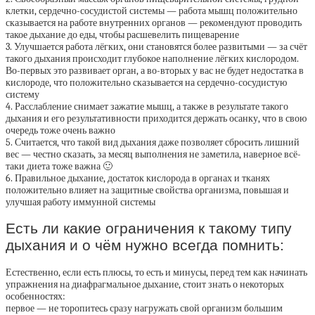
клетки, сердечно-сосудистой системы — работа мышц положительно
сказывается на работе внутренних органов — рекомендуют проводить
такое дыхание до еды, чтобы расшевелить пищеварение
3. Улучшается работа лёгких, они становятся более развитыми — за счёт
такого дыхания происходит глубокое наполнение лёгких кислородом.
Во-первых это развивает орган, а во-вторых у вас не будет недостатка в
кислороде, что положительно сказывается на сердечно-сосудистую
систему
4. Расслабление снимает зажатие мышц, а также в результате такого
дыхания и его результативности приходится держать осанку, что в свою
очередь тоже очень важно
5. Считается, что такой вид дыхания даже позволяет сбросить лишний
вес — честно сказать, за месяц выполнения не заметила, наверное всё-
таки диета тоже важна 🙂
6. Правильное дыхание, достаток кислорода в органах и тканях
положительно влияет на защитные свойства организма, повышая и
улучшая работу иммунной системы
Есть ли какие ограничения к такому типу
дыхания и о чём нужно всегда помнить:
Естественно, если есть плюсы, то есть и минусы, перед тем как начинать
упражнения на диафрагмальное дыхание, стоит знать о некоторых
особенностях:
первое — не торопитесь сразу нагружать свой организм большим