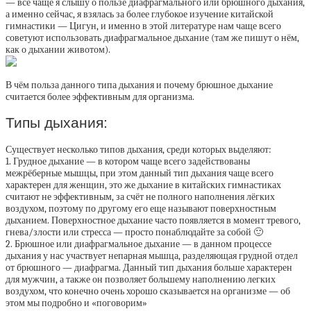
— всё чаще я слышу о пользе диафрагмального или брюшного дыхания,
а именно сейчас, я взялась за более глубокое изучение китайской
гимнастики — Цигун, и именно в этой литературе нам чаще всего
советуют использовать диафрагмальное дыхание (там же пишут о нём,
как о дыхании животом).
В чём польза данного типа дыхания и почему брюшное дыхание
считается более эффективным для организма.
Типы дыхания:
Существует несколько типов дыхания, среди которых выделяют:
1. Грудное дыхание — в котором чаще всего задействованы
межрёберные мышцы, при этом данный тип дыхания чаще всего
характерен для женщин, это же дыхание в китайских гимнастиках
считают не эффективным, за счёт не полного наполнения лёгких
воздухом, поэтому по другому его еще называют поверхностным
дыханием. Поверхностное дыхание часто появляется в момент тревого,
гнева/злости или стресса — просто понаблюдайте за собой 🙂
2. Брюшное или диафрагмальное дыхание — в данном процессе
дыхания у нас участвует непарная мышца, разделяющая грудной отдел
от брюшного — диафрагма. Данный тип дыхания больше характерен
для мужчин, а также он позволяет большему наполнению легких
воздухом, что конечно очень хорошо сказывается на организме — об
этом мы подробно и «поговорим»