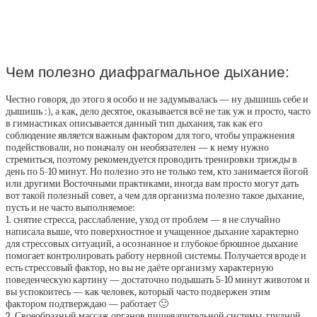
Чем полезно диафрагмальное дыхание:
Честно говоря, до этого я особо и не задумывалась — ну дышишь себе и
дышишь :), а как, дело десятое, оказывается всё не так уж и просто, часто
в гимнастиках описывается данный тип дыхания, так как его
соблюдение является важным фактором для того, чтобы упражнения
подействовали, но поначалу он необязателен — к нему нужно
стремиться, поэтому рекомендуется проводить тренировки трижды в
день по 5-10 минут. Но полезно это не только тем, кто занимается йогой
или другими Восточными практиками, иногда вам просто могут дать
вот такой полезный совет, а чем для организма полезно такое дыхание,
пусть и не часто выполняемое:
1. снятие стресса, расслабление, уход от проблем — я не случайно
написала выше, что поверхностное и учащенное дыхание характерно
для стрессовых ситуаций, а осознанное и глубокое брюшное дыхание
помогает контролировать работу нервной системы. Получается вроде и
есть стрессовый фактор, но вы не даёте организму характерную
поведенческую картину — достаточно подышать 5-10 минут животом и
вы успокоитесь — как человек, который часто подвержен этим
фактором подтверждаю — работает 🙂
2. Своеобразный массаж органов пищеварительной системы, грудной