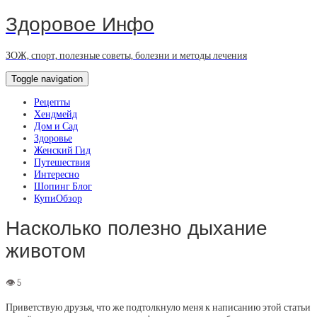
Здоровое Инфо
ЗОЖ, спорт, полезные советы, болезни и методы лечения
Toggle navigation
Рецепты
Хендмейд
Дом и Сад
Здоровье
Женский Гид
Путешествия
Интересно
Шопинг Блог
КупиОбзор
Насколько полезно дыхание
животом
Приветствую друзья, что же подтолкнуло меня к написанию этой статьи