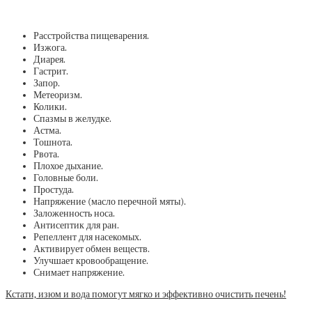
Расстройства пищеварения.
Изжога.
Диарея.
Гастрит.
Запор.
Метеоризм.
Колики.
Спазмы в желудке.
Астма.
Тошнота.
Рвота.
Плохое дыхание.
Головные боли.
Простуда.
Напряжение (масло перечной мяты).
Заложенность носа.
Антисептик для ран.
Репеллент для насекомых.
Активирует обмен веществ.
Улучшает кровообращение.
Снимает напряжение.
Кстати, изюм и вода помогут мягко и эффективно очистить печень!