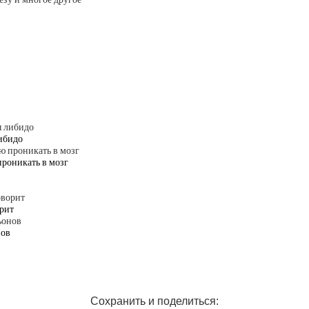
ибидо
проникать в мозг
рит
нов
Сохранить и поделиться: