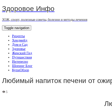
Здоровое Инфо
ЗОЖ, спорт, полезные советы, болезни и методы лечения
Toggle navigation
Рецепты
Хендмейд
Дом и Сад
Здоровье
Женский Гид
Путешествия
Интересно
Шопинг Блог
КупиОбзор
Любимый напиток печени от ожи
Лю