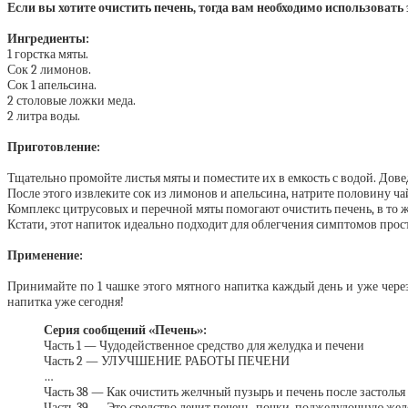
Если вы хотите очистить печень, тогда вам необходимо использовать 
Ингредиенты:
1 горстка мяты.
Сок 2 лимонов.
Сок 1 апельсина.
2 столовые ложки меда.
2 литра воды.
Приготовление:
Тщательно промойте листья мяты и поместите их в емкость с водой. Довед
После этого извлеките сок из лимонов и апельсина, натрите половину 
Комплекс цитрусовых и перечной мяты помогают очистить печень, в то 
Кстати, этот напиток идеально подходит для облегчения симптомов прос
Применение:
Принимайте по 1 чашке этого мятного напитка каждый день и уже через
напитка уже сегодня!
Серия сообщений «Печень»:
Часть 1 — Чудодейственное средство для желудка и печени
Часть 2 — УЛУЧШЕНИЕ РАБОТЫ ПЕЧЕНИ
…
Часть 38 — Как очистить желчный пузырь и печень после застолья
Часть 39 — Это средство лечит печень, почки, поджелудочную жел