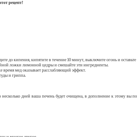
этот рецепт!
ите до кипения, кипятите в течение 10 минут, выключите огонь и оставьте 
чайной ложки лимонной цедры и смешайте эти ингредиенты.
же время мед оказывает расслабляющий эффект.
туды и гриппа.
 несколько дней ваша печень будет очищена, в дополнение к этому вы п
езу и многое другое