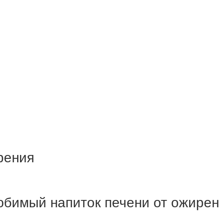
рения
бимый напиток печени от ожире