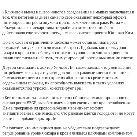
«Ключевой вывод нашего нового исследования на мышах заключается в
том, что кетогенная диета сама по себе оказывает некоторый эффект
ингибирования роста опухоли при плоскоклеточном раке. Когда мы
объединили ее с лекарством от диабета и химиотерапией, это
действовало еще эффективнее», – сказал соавтор проекта Юнг-ван Ким.
По его словам ограничение глюкозы может останавливать рост
опухолей, запуская окислительный стресс. Вдобавок контроль уровня
сахара в крови способствует снижению уровня инсулина в крови, это
подавляет сигнальный путь, стимулирующий рост и выживание клеток.
Другой специалист, доктор Уильям Ли, также заявил, что уменьшение
потребляемого сахара и углеводов лишает раковые клетки источника.
Опухолевые клетки плохо приспосабливаются к среде с низким
содержанием глюкозы, их способность выживать в таких условиях
оказывается под угрозой, констатирует врач.
«Кетогенная диета также снижает способность опухоли производить
сигнал роста VEGF, вырабатываемый для увеличения кровоснабжения.
Из-за прекращения кровоснабжения возникает эффект
антиангиогенеза, означающего, что раковые клетки голодают и не могут
расти», — добавил доктор Ли.
Он считает, что имеющиеся данные убедительно подтверждают:
регулирование уровня сахара в крови является ключевым компонентом