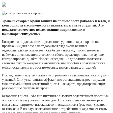
Уровень сахара в крови влияет на процесс роста раковых клеток, и
контролируя его, можно останавливать развитие опухолей. Это
показало совместное исследованию американских и
южнокорейских ученых.
Контроль и поддержание нормального уровня сахара в крови на
протяжении дня позволяют добиться ряда очень важных
оздоровительных эффектов. Уже было известно, что это помогает
избежать дневных энергетических сбоев, предотвратить или лучше
контролировать диабет. Новое исследование дополнило полезные
свойства такого контроля: выяснилось, что подобная практика также
может останавливать рост некоторых типов раковых опухолей.
Исследователи изучали влияние ограничения глюкозы на рост опухоли
у мышей. Они установили: эффективно останавливать рост опухоли
может комбинация кетогенной диеты и лекарств, предотвращающих
реабсорбцию глюкозы из крови.
Кетогенная диета – это тип питания с высоким содержанием полезных
жиров и низким уровнем углеводов. По словам ученых, некоторые
виды рака, например, плоскоклеточная карцинома (рак кожи), зависят
от глюкозы. В их случае ограничение потребления сахара может стать