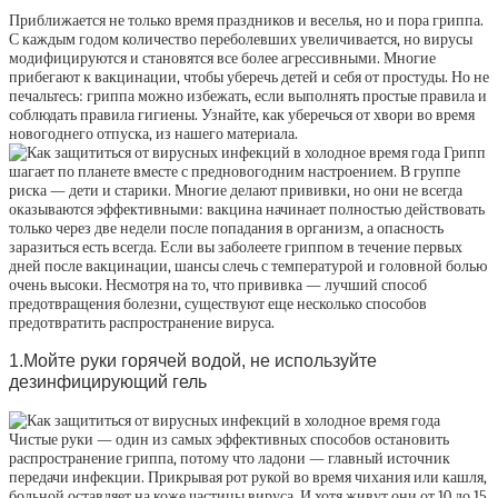
Приближается не только время праздников и веселья, но и пора гриппа.
С каждым годом количество переболевших увеличивается, но вирусы
модифицируются и становятся все более агрессивными. Многие
прибегают к вакцинации, чтобы уберечь детей и себя от простуды. Но не
печальтесь: гриппа можно избежать, если выполнять простые правила и
соблюдать правила гигиены. Узнайте, как уберечься от хвори во время
новогоднего отпуска, из нашего материала.
Грипп
шагает по планете вместе с предновогодним настроением. В группе
риска — дети и старики. Многие делают прививки, но они не всегда
оказываются эффективными: вакцина начинает полностью действовать
только через две недели после попадания в организм, а опасность
заразиться есть всегда. Если вы заболеете гриппом в течение первых
дней после вакцинации, шансы слечь с температурой и головной болью
очень высоки. Несмотря на то, что прививка — лучший способ
предотвращения болезни, существуют еще несколько способов
предотвратить распространение вируса.
1.Мойте руки горячей водой, не используйте
дезинфицирующий гель
Чистые руки — один из самых эффективных способов остановить
распространение гриппа, потому что ладони — главный источник
передачи инфекции. Прикрывая рот рукой во время чихания или кашля,
больной оставляет на коже частицы вируса. И хотя живут они от 10 до 15