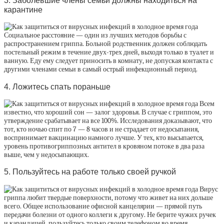
карантине
Социальное расстояние — один из лучших методов борьбы с
распространением гриппа. Больной родственник должен соблюдать
постельный режим в течение двух-трех дней, выходя только в туалет и
ванную. Еду ему следует приносить в комнату, не допуская контакта с
другими членами семьи в самый острый инфекционный период.
4. Ложитесь спать пораньше
Всем
известно, что хороший сон — залог здоровья. В случае с гриппом, это
утверждение срабатывает на все 100%. Исследования доказывают, что
тот, кто ночью спит по 7 — 8 часов и не страдает от недосыпания,
воспринимает вакцинацию намного лучше. У тех, кто высыпается,
уровень противогриппозных антител в кровяном потоке в два раза
выше, чем у недосыпающих.
5. Пользуйтесь на работе только своей ручкой
Вирус
гриппа любит твердые поверхности, потому что живет на них дольше
всего. Общее использование офисной канцелярии — прямой путь
передачи болезни от одного коллеги к другому. Не берите чужих ручек
и карандашей, пользуйтесь только своим телефоном во время