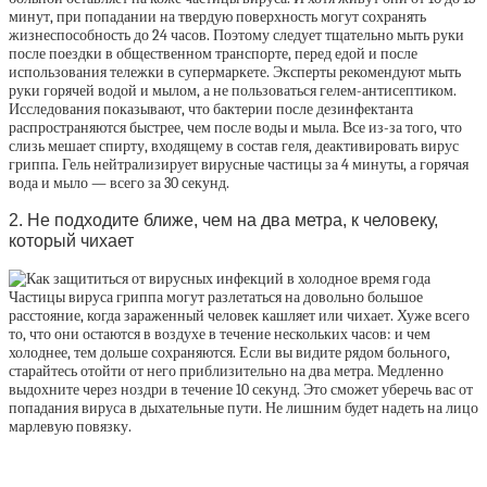
минут, при попадании на твердую поверхность могут сохранять
жизнеспособность до 24 часов. Поэтому следует тщательно мыть руки
после поездки в общественном транспорте, перед едой и после
использования тележки в супермаркете. Эксперты рекомендуют мыть
руки горячей водой и мылом, а не пользоваться гелем-антисептиком.
Исследования показывают, что бактерии после дезинфектанта
распространяются быстрее, чем после воды и мыла. Все из-за того, что
слизь мешает спирту, входящему в состав геля, деактивировать вирус
гриппа. Гель нейтрализирует вирусные частицы за 4 минуты, а горячая
вода и мыло — всего за 30 секунд.
2. Не подходите ближе, чем на два метра, к человеку,
который чихает
Частицы вируса гриппа могут разлетаться на довольно большое
расстояние, когда зараженный человек кашляет или чихает. Хуже всего
то, что они остаются в воздухе в течение нескольких часов: и чем
холоднее, тем дольше сохраняются. Если вы видите рядом больного,
старайтесь отойти от него приблизительно на два метра. Медленно
выдохните через ноздри в течение 10 секунд. Это сможет уберечь вас от
попадания вируса в дыхательные пути. Не лишним будет надеть на лицо
марлевую повязку.