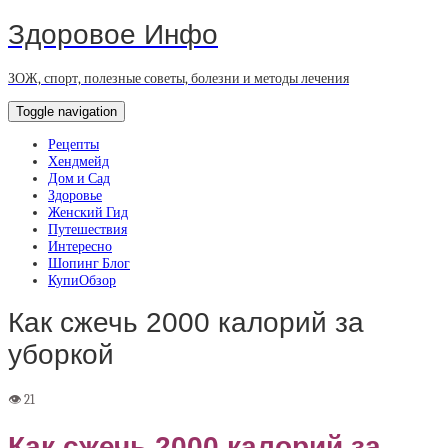
Здоровое Инфо
ЗОЖ, спорт, полезные советы, болезни и методы лечения
Toggle navigation
Рецепты
Хендмейд
Дом и Сад
Здоровье
Женский Гид
Путешествия
Интересно
Шопинг Блог
КупиОбзор
Как сжечь 2000 калорий за
уборкой
Как сжечь 2000 калорий за