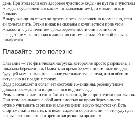
день. При этом если есть здоровое чувство жажды (не путать с чувством
жажды, обусловленным каким-то заболеванием), то можно пить и
больше.
В жару женщина теряет жидкость, потея: совершенно нормально, если
ей хочется пить. Отёки никак не связаны с количеством принятой
жидкости: с увеличением срока беременности они возникают
вследствие механического давления системы нижней полой вены и
лимфотока.
Плавайте: это полезно
Плавание — это физическая нагрузка, которая не просто разрешена, а
показана беременным. Плавать во время беременности полезно для
будущей мамы и малыша: в воде уменьшается вес тела, что особенно
актуально на поздних сроках.
Вода расслабляет и облегчает состояние женщины, ребёнку также
довольно комфортно и привычно в водной среде.
Речь, конечно, идет о спокойном плавании, без спринтерских заплывов.
При этом, занимаясь любой активностью во время беременности,
нужно учитывать свою изначальную физическую подготовку. Есть
спортсменки, а есть те, кто ведёт сидячий образ жизни, — это будут две
разные истории с точки зрения нагрузки на организм.