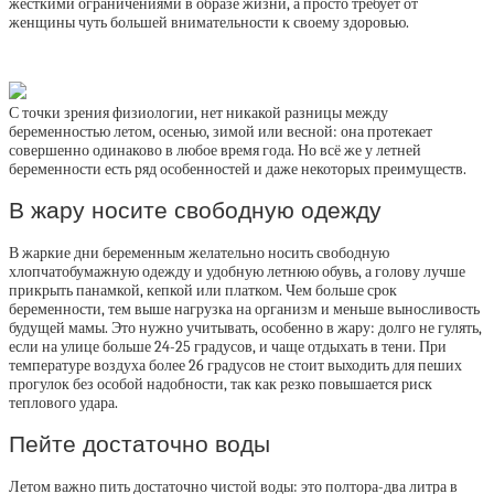
жёсткими ограничениями в образе жизни, а просто требует от
женщины чуть большей внимательности к своему здоровью.
С точки зрения физиологии, нет никакой разницы между
беременностью летом, осенью, зимой или весной: она протекает
совершенно одинаково в любое время года. Но всё же у летней
беременности есть ряд особенностей и даже некоторых преимуществ.
В жару носите свободную одежду
В жаркие дни беременным желательно носить свободную
хлопчатобумажную одежду и удобную летнюю обувь, а голову лучше
прикрыть панамкой, кепкой или платком. Чем больше срок
беременности, тем выше нагрузка на организм и меньше выносливость
будущей мамы. Это нужно учитывать, особенно в жару: долго не гулять,
если на улице больше 24-25 градусов, и чаще отдыхать в тени. При
температуре воздуха более 26 градусов не стоит выходить для пеших
прогулок без особой надобности, так как резко повышается риск
теплового удара.
Пейте достаточно воды
Летом важно пить достаточно чистой воды: это полтора-два литра в