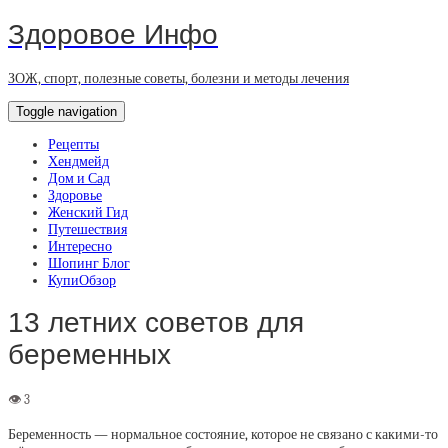
Здоровое Инфо
ЗОЖ, спорт, полезные советы, болезни и методы лечения
Toggle navigation
Рецепты
Хендмейд
Дом и Сад
Здоровье
Женский Гид
Путешествия
Интересно
Шопинг Блог
КупиОбзор
13 летних советов для
беременных
Беременность — нормальное состояние, которое не связано с какими-то