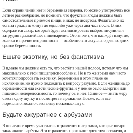
Если ограничений нет и беременная здорова, то можно употреблять всё
летнее разнообразие, но помнить, что фрукты и ягоды должны быть
самостоятельным приёмом пищи, никак не десертом. Желательно их
есть за тридцать минут до еды либо уже через два часа после. В них
содержится сахар, который будет активизировать выброс инсулина и
затруднять дальнейшее пищеварение. Это значит, что вас ждёт вздутие,
колики и прочие неприятности — особенно это актуально для поздних
сроков беременности.
Ешьте экзотику, но без фанатизма
В идеале мы должны есть то, что растёт в нашей полосе, потому что мы
максимально к этой пищеприспособлены. Но в то же время нам часто
хочется попробовать экзотику. Беременные в этом плане не
исключение, но нужно подходить к вопросу разумно. Если женщина до
беременности ела экзотические фрукты, и у нее не было аллергии или
пищевой непереносимости, то почему бы и нет. Главное — знать меру:
съесть одну шутку и посмотреть на реакцию. Позже, если всё
нормально, можно съесть еще несколько штук.
Будьте аккуратнее с арбузами
В последнее время участились отравления нитратами, которые щедро
закачивают в арбузы. Эти отравления протекают достаточно тяжело, и