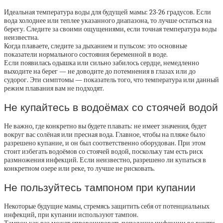
Идеальная температура воды для будущей мамы: 23-26 градусов. Если
вода холоднее или теплее указанного диапазона, то лучше остаться на
берегу. Следите за своими ощущениями, если точная температура воды
неизвестна.
Когда плаваете, следите за дыханием и пульсом: это основные
показатели нормального состояния беременной в воде.
Если появилась одышка или сильно забилось сердце, немедленно
выходите на берег — не доводите до потемнения в глазах или до
судорог. Эти симптомы — показатель того, что температура или данный
режим плавания вам не подходят.
Не купайтесь в водоёмах со стоячей водой
Не важно, где конкретно вы будете плавать: не имеет значения, будет
вокруг вас солёная или пресная вода. Главное, чтобы на пляже было
разрешено купание, и он был соответственно оборудован. При этом
стоит избегать водоёмов со стоячей водой, поскольку там есть риск
размножения инфекций. Если неизвестно, разрешено ли купаться в
конкретном озере или реке, то лучше не рисковать.
Не пользуйтесь тампоном при купании
Некоторые будущие мамы, стремясь защитить себя от потенциальных
инфекций, при купании используют тампон.