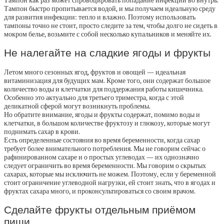
Тампон как раз может спровоцировать попадание инфекции во внутрь.
Тампон быстро пропитывается водой, и мы получаем идеальную среду
для развития инфекции: тепло и влажно. Поэтому использовать
тампоны точно не стоит, просто следите за тем, чтобы долго не сидеть в
мокром белье, возьмите с собой несколько купальников и меняйте их.
Не налегайте на сладкие ягоды и фрукты
Летом много сезонных ягод, фруктов и овощей — идеальная
витаминизация для будущих мам. Кроме того, они содержат большое
количество воды и клетчатки для поддержания работы кишечника.
Особенно это актуально для третьего триместра, когда с этой
деликатной сферой могут возникнуть проблемы.
Но обратите внимание, ягоды и фрукты содержат, помимо воды и
клетчатки, в большом количестве фруктозу и глюкозу, которые могут
поднимать сахар в крови.
Есть определенные состояния во время беременности, когда сахар
требует более внимательного потребления. Мы не говорим сейчас о
рафинированном сахаре и о простых углеводах — их однозначно
следует ограничить во время беременности. Мы говорим о скрытых
сахарах, которые мы исключить не можем. Поэтому, если у беременной
стоит ограничение углеводной нагрузки, ей стоит знать, что в ягодах и
фруктах сахара много, и проконсультироваться со своим врачом.
Сделайте фрукты отдельным приёмом
пищи