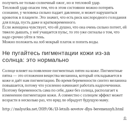
получить не только солнечный ожог, но и тепловой удар.
Тепловой удар опасен тем, что в этом состоянии можно потерять
сознание, у человека сильно падает давление, и может нарушиться
кровоток в плаценте. Это значит, что есть риск кислородного голодания
для плода, пусть даже и кратковременного.
Если женщина чувствует, что ей душно, что она очень сильно потеет, ей
тяжело дышать, у неё учащается пульс, то это уже сигналы о том, что
надо срочно уйти в тень.
Можно положить на лоб мокрый платок и попить воды.
Не пугайтесь пигментации кожи из-за
солнца: это нормально
Солнце влияет на появление пигментных пятен на коже. Пигментные
пятна — это отложения вещества меланина, который откладывается в
коже и даёт нам пигментацию. Во время беременности синтез меланина
повышается, потому что усиленно начинают работать надпочечники.
Поэтому беременность сама по себе, даже без солнца, располагает к
изменению пигментации кожи. А совместно с солнцем эффект может
возрасти в несколько раз, что вряд ли обрадует будущую маму.
http://malyutka.net/2019/06/13-letnih-sovetov-dlya-beremennyh.html
©