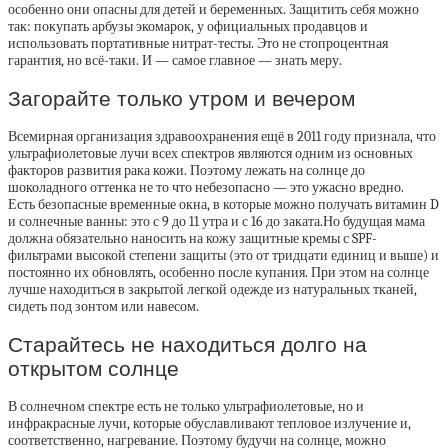
особенно они опасны для детей и беременных. Защитить себя можно
так: покупать арбузы экомарок, у официальных продавцов и
использовать портативные нитрат-тесты. Это не стопроцентная
гарантия, но всё-таки. И — самое главное — знать меру.
Загорайте только утром и вечером
Всемирная организация здравоохранения ещё в 2011 году признала, что
ультрафиолетовые лучи всех спектров являются одним из основных
факторов развития рака кожи. Поэтому лежать на солнце до
шоколадного оттенка не то что небезопасно — это ужасно вредно.
Есть безопасные временные окна, в которые можно получать витамин D
и солнечные ванны: это с 9 до 11 утра и с 16 до заката.Но будущая мама
должна обязательно наносить на кожу защитные кремы с SPF-
фильтрами высокой степени защиты (это от тридцати единиц и выше) и
постоянно их обновлять, особенно после купания. При этом на солнце
лучше находиться в закрытой легкой одежде из натуральных тканей,
сидеть под зонтом или навесом.
Старайтесь не находиться долго на
открытом солнце
В солнечном спектре есть не только ультрафиолетовые, но и
инфракрасные лучи, которые обуславливают тепловое излучение и,
соответственно, нагревание. Поэтому будучи на солнце, можно