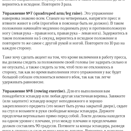
вернитесь в исходное. Повторите 3 раза.
Упражнение №7 (quadruped arm/leg raise)
. Это упражнение
наверняка знакомо всем. Станьте на четвереньки, напрягите пресс и
втяните живот в себя (прогибов в пояснице быть не должно). В таком
положении начинайте медленно поднимать руку и противоположную
ногу (левая рука – правая нога, правая рука – левая нога). Задержитесь в
таком положении на 5 секунд, вернитесь в исходное положение и
повторите то же самое с другой рукой и ногой. Повторите по 10 раз на
каждую сторону.
Таже хочу сделать акцент на том, что кроме включения в работу пресса,
вы должны следить за положением своей головы (не задирать сильно и
не опускать), а также следить за тем, чтоб тело не отклонялось в
сторону, так как во время выполнения этого упражнения у вас будет
большой соблазн отклониться немного вбок, так как так легче
удерживать равновесие.
Упражнение №8 (rowing exercise).
Для его выполнения вам
понадобится эспандер или любая другая эластичная веревка. Завяжите
(или зацепите) эспандер вокруг неподвижного и хорошо
закрепленного предмета (это может быть ручка закрытой двери), сядьте
на стул и возьмите в руки свободные концы эспандера. Держите
предплечья вертикально прямо перед собой. Локти должны находится
на одном уровне с плечами, угол между плечами и предплечьями
должен составлять 90 градусов. Потяните за концы эспандера, разведя
руки в стороны и сжав мышцы между лопаток. Вернитесь в исходное