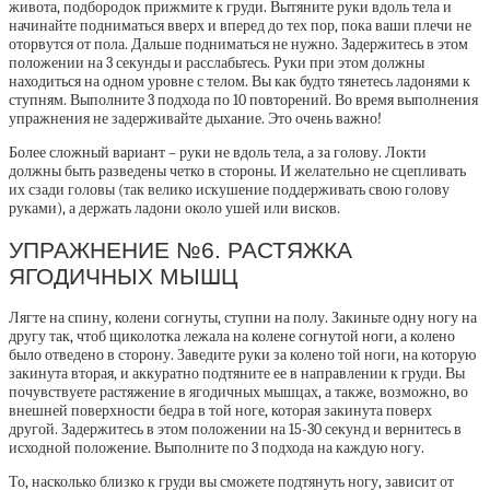
живота, подбородок прижмите к груди. Вытяните руки вдоль тела и
начинайте подниматься вверх и вперед до тех пор, пока ваши плечи не
оторвутся от пола. Дальше подниматься не нужно. Задержитесь в этом
положении на 3 секунды и расслабьтесь. Руки при этом должны
находиться на одном уровне с телом. Вы как будто тянетесь ладонями к
ступням. Выполните 3 подхода по 10 повторений. Во время выполнения
упражнения не задерживайте дыхание. Это очень важно!
Более сложный вариант – руки не вдоль тела, а за голову. Локти
должны быть разведены четко в стороны. И желательно не сцепливать
их сзади головы (так велико искушение поддерживать свою голову
руками), а держать ладони около ушей или висков.
УПРАЖНЕНИЕ №6. РАСТЯЖКА
ЯГОДИЧНЫХ МЫШЦ
Лягте на спину, колени согнуты, ступни на полу. Закиньте одну ногу на
другу так, чтоб щиколотка лежала на колене согнутой ноги, а колено
было отведено в сторону. Заведите руки за колено той ноги, на которую
закинута вторая, и аккуратно подтяните ее в направлении к груди. Вы
почувствуете растяжение в ягодичных мышцах, а также, возможно, во
внешней поверхности бедра в той ноге, которая закинута поверх
другой. Задержитесь в этом положении на 15-30 секунд и вернитесь в
исходной положение. Выполните по 3 подхода на каждую ногу.
То, насколько близко к груди вы сможете подтянуть ногу, зависит от