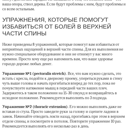
ваша опора, ствол дерева. Если будут проблемы с ним, будут проблемы и
со всем остальным.
УПРАЖНЕНИЯ, КОТОРЫЕ ПОМОГУТ
ИЗБАВИТЬСЯ ОТ БОЛЕЙ В ВЕРХНЕЙ
ЧАСТИ СПИНЫ
Ниже приведены 8 упражнений, которые помогут вам избавиться от
неприятных ощущений в верхней части спины. Для их выполнения не
нужно специальное оборудование и они не отнимут у вас много
времени. Просто хочу еще раз напомнить вам, что ваше здоровье
гораздо дороже любых денег.
Упражнение №1 (pectoralis stretch)
. Все, что вам нужно сделать, это
встать с кресла, подойти к дверному проему, упереться руками в стену
чуть выше головы и начать прогибаться вперед до тех пор, пока не
почувствуете натяжение мышц в передней части ваших плеч.
Задержитесь в таком положении на 15-30 секунд и возвращайтесь в
исходное положение. Рекомендуется выполнять по 3 подхода.
Упражнение №2 (thoracic extension)
. Его можно выполнять даже не
вставая со стула. Просто заведите руки за голову и сцепите ладони в
замок. Начинайте отводить локти назад, прогибаясь при этом в верхнем
отделе спины, и посмотрите в потолок. Повторите упражнение 10 раз.
Рекомендуется выполнять его несколько раз в день.