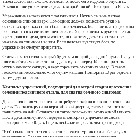
таком состоянии, сколько возможно, после чего медленно опустить.
Аналогичное упражнение сделать второй ногой. Повторять по 10 раз.
Упражнение выполняется с помощником. Нужно лечь на мягкое
основание спиной вверх. Помощник должен поместить руки на
остистых отростках спины больного человека. Большие пальцы должны
располагаться возле позвоночного столба. Перемещать руки от шеи до
крестцового отдела, делая мягкое, но при этом достаточно сильное
нажатие на спинные мышцы. Если человек чувствует боль, то
упражнение следует прекратить.
Стать слева от стола, который будет вам опорой для одной руки. Правую
ногу необходимо отвести назад, а левую – вперед. Колени при этом
нужно немного согнуть, а верх торса чуть отклонить назад. В таком
положении необходимо «потянуть» мышцы. Повторить 10 раз одной, а
затем другой ногой.
Комплекс упражнений, подходящий для острой стадии протекания
болезней поясничного отдела, для снятия болевого синдрома:
Для выполнения упражнения потребуется зафиксированная открытая
дверь. Положить руки на верхний край двери и, согнув немного ноги,
повиснуть на ней. Оставаться в таком положении около одной минуты.
После десятиминутного перерыва повторить упражнение снова.
Повторять около 10 раз. В день необходимо делать два-три подхода.
Чтобы выполнить это упражнение, нужен турник или любая другая