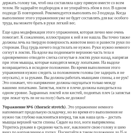
держать голову так, чтоб она составляла одну прямую вместе со всем
телом. Не задирайте подбородок и не упирайтесь лбом в пол. В одном
подходе 15 повторений. Рекомендуется выполнять по 3 подхода. Когда
выполнение этого упражнения уже не будет составлять для вас особого
труда, вы можете брать в руки легкий вес.
Еще одна модификация этого упражнения, которая лично мне очень
помогает. К сожалению, иллюстрации к ней я не нашла. Вы точно также
должны лечь на твердую поверхность животом вниз и развести руки по
сторонам. Под грудь ничего подстилать не нужно. Руки нужно немного
согнут в локтях. На вдохе вы поднимаете верхнюю часть тела и
одновременно отводите слегка согнутые в локтях руки назад, напрягая
при этом мышцы, которые находятся между лопатками. На выдохе
возвращаетесь в исходное положение. Во время выполнения этого
упражнения нужно следить за положением головы (не задирать и не
опускать), и за руками. Вы должны работать мышцами спины, а не рук!
Это означает, что напряжение должны ощущаться только между
вашими лопатками. Запястья, локти и плечи должны находиться на
одном уровне. Задранных локтей или кистей, поднятых плеч (а запястья
при лежат чуть ли не на полу) быть не должно!
Упражнение №6 (thoracic stretch)
. Это упражнение немного
напоминает продольную складочку, но во время его выполнения не
нужно так глубоко наклоняться вперед, так как наша цель – достать
мышцы верхней части спины. Сядьте на пол, ноги выпрямлены.
Упритесь руками в среднюю часть ног, наклоните свою голову и шею
вниз по направлению к пупку. Посчитайте в таком положении до 15 и