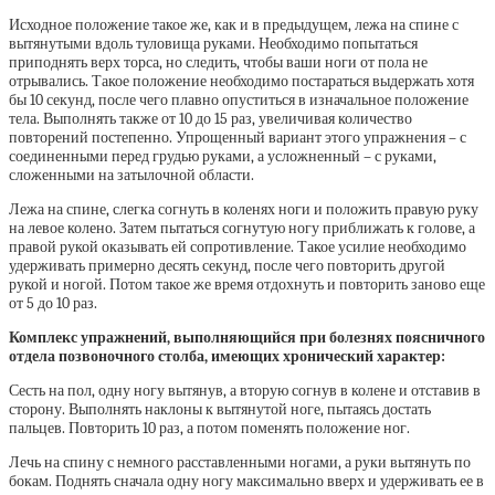
Исходное положение такое же, как и в предыдущем, лежа на спине с
вытянутыми вдоль туловища руками. Необходимо попытаться
приподнять верх торса, но следить, чтобы ваши ноги от пола не
отрывались. Такое положение необходимо постараться выдержать хотя
бы 10 секунд, после чего плавно опуститься в изначальное положение
тела. Выполнять также от 10 до 15 раз, увеличивая количество
повторений постепенно. Упрощенный вариант этого упражнения – с
соединенными перед грудью руками, а усложненный – с руками,
сложенными на затылочной области.
Лежа на спине, слегка согнуть в коленях ноги и положить правую руку
на левое колено. Затем пытаться согнутую ногу приближать к голове, а
правой рукой оказывать ей сопротивление. Такое усилие необходимо
удерживать примерно десять секунд, после чего повторить другой
рукой и ногой. Потом такое же время отдохнуть и повторить заново еще
от 5 до 10 раз.
Комплекс упражнений, выполняющийся при болезнях поясничного
отдела позвоночного столба, имеющих хронический характер:
Сесть на пол, одну ногу вытянув, а вторую согнув в колене и отставив в
сторону. Выполнять наклоны к вытянутой ноге, пытаясь достать
пальцев. Повторить 10 раз, а потом поменять положение ног.
Лечь на спину с немного расставленными ногами, а руки вытянуть по
бокам. Поднять сначала одну ногу максимально вверх и удерживать ее в