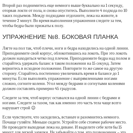
Второй раз поднимитесь еще немного выше буквально на 1 секунду,
оторвав локти от пола, и снова опуститесь. Выполните 4 подхода по 10
таких подъемов. Между подходами отдохните, лежа на животе, в
течение 2 минут. Во время выполнения упражнения следите за тем,
чтобы бедра были прижаты к полу.
УПРАЖНЕНИЕ №8. БОКОВАЯ ПЛАНКА
Лягте на пол так, чтоб плечи, ноги и бедра находились на одной линии.
Приподнимите свой корпус, облокотившись на локоть. При это локоть
должен находиться четко под плечом. Приподнимите бедра над полом и
старайтесь удержать баланс в таком положении на 15 секунд. Затем
вернитесь в исходное положение. Повторите то же самое на другую
сторону. Старайтесь постепенно увеличивать время в балансе до 1
минуты. Если выполнять упражнение с выпрямленными ногами
сложно, согните колени. Угол между бедрами и согнутыми коленями
должен составлять примерно 45 градусов.
Следите за тем, чтоб корпус оставался на одной линии с бедрами и
ногами. Следите за тазом, так как именно это часть тела чаще всего
нарушает строй 😉
Если чувствуете, что засиделись, встаньте и разомнитесь немного.
Почаще гуляйте. Меньше сидите. Устройте себе стоячее рабочее место.
Не проводите выходные лежа на диване. И выделите себе хотя бы 15
минут для легкой зарядки. Не забывайте о том, что позвоночник – это