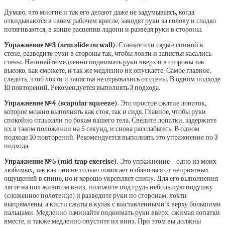
Думаю, что многие и так его делают даже не задумываясь, когда
откидываются в своем рабочем кресле, заводят руки за голову и сладко
потягиваются, в конце расцепив ладони и разведя руки в стороны.
Упражнение №3 (arm slide on wall)
. Станьте или сядьте спиной к
стене, разведите руки в стороны так, чтобы локти и запястья касались
стены. Начинайте медленно поднимать руки вверх и в стороны так
высоко, как сможете, и так же медленно их опускаете. Самое главное,
следить, чтоб локти и запястья не отрывались от стены. В одном подходе
10 повторений. Рекомендуется выполнять 3 подхода.
Упражнение №4 (scapular squeeze)
. Это простое сжатие лопаток,
которое можно выполнять как стоя, так и сидя. Главное, чтобы руки
спокойно отдыхали по бокам вашего тела. Сведите лопатки, задержите
их в таком положении на 5 секунд, и снова расслабьтесь. В одном
подходе 10 повторений. Рекомендуется выполнять это упражнение по 3
подхода.
Упражнение №5 (mid-trap exercise)
. Это упражнение – одно из моих
любимых, так как оно не только помогает избавиться от неприятных
ощущений в спине, но и хорошо укрепляет спину. Для его выполнения
лягте на пол животом вниз, положите под грудь небольшую подушку
(сложенное полотенце) и разведите руки по сторонам, локти
выпрямлены, а кисти сжаты в кулак с выставленными к верху большими
пальцами. Медленно начинайте поднимать руки вверх, сжимая лопатки
вместе, и также медленно опустите их вниз. При этом вы должны