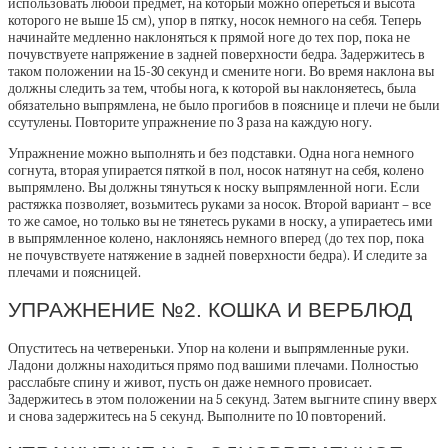
использовать любой предмет, на который можно опереться и высота
которого не выше 15 см), упор в пятку, носок немного на себя. Теперь
начинайте медленно наклоняться к прямой ноге до тех пор, пока не
почувствуете напряжение в задней поверхности бедра. Задержитесь в
таком положении на 15-30 секунд и смените ноги. Во время наклона вы
должны следить за тем, чтобы нога, к которой вы наклоняетесь, была
обязательно выпрямлена, не было прогибов в пояснице и плечи не были
ссутулены. Повторите упражнение по 3 раза на каждую ногу.
Упражнение можно выполнять и без подставки. Одна нога немного
согнута, вторая упирается пяткой в пол, носок натянут на себя, колено
выпрямлено. Вы должны тянуться к носку выпрямленной ноги. Если
растяжка позволяет, возьмитесь руками за носок. Второй вариант – все
то же самое, но только вы не тянетесь руками в носку, а упираетесь ими
в выпрямленное колено, наклоняясь немного вперед (до тех пор, пока
не почувствуете натяжение в задней поверхности бедра). И следите за
плечами и поясницей.
УПРАЖНЕНИЕ №2. КОШКА И ВЕРБЛЮД
Опуститесь на четвереньки. Упор на колени и выпрямленные руки.
Ладони должны находиться прямо под вашими плечами. Полностью
расслабьте спину и живот, пусть он даже немного провисает.
Задержитесь в этом положении на 5 секунд. Затем выгните спину вверх
и снова задержитесь на 5 секунд. Выполните по 10 повторений.