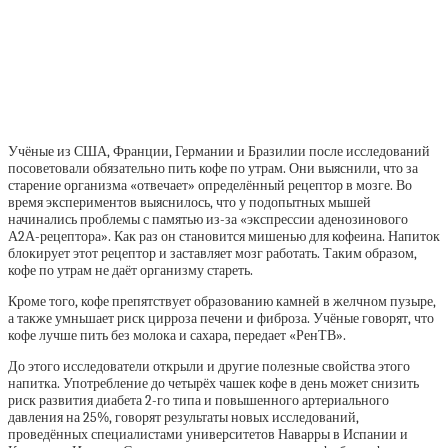
Учёные из США, Франции, Германии и Бразилии после исследований
посоветовали обязательно пить кофе по утрам. Они выяснили, что за
старение организма «отвечает» определённый рецептор в мозге. Во
время экспериментов выяснилось, что у подопытных мышей
начинались проблемы с памятью из-за «экспрессии аденозинового
А2А-рецептора». Как раз он становится мишенью для кофеина. Напиток
блокирует этот рецептор и заставляет мозг работать. Таким образом,
кофе по утрам не даёт организму стареть.
Кроме того, кофе препятствует образованию камней в желчном пузыре,
а также умньшает риск цирроза печени и фиброза. Учёные говорят, что
кофе лучше пить без молока и сахара, передает «РенТВ».
До этого исследователи открыли и другие полезные свойства этого
напитка. Употребление до четырёх чашек кофе в день может снизить
риск развития диабета 2-го типа и повышенного артериального
давления на 25%, говорят результаты новых исследований,
проведённых специалистами университетов Наварры в Испании и