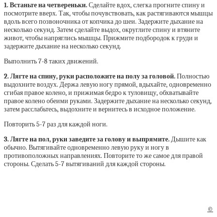
1. Встаньте на четвереньки.
Сделайте вдох, слегка прогните спину и
посмотрите вверх. Так, чтобы почувствовать, как растягиваются мышцы
вдоль всего позвоночника от копчика до шеи. Задержите дыхание на
несколько секунд. Затем сделайте выдох, округлите спину и втяните
живот, чтобы напряглись мышцы. Прижмите подбородок к груди и
задержите дыхание на несколько секунд.
Выполнить 7-8 таких движений.
2. Лягте на спину, руки расположите на полу за головой.
Полностью
выдохните воздух. Держа левую ногу прямой, вдыхайте, одновременно
сгибая правое колено, и прижимая бедро к туловищу, обхватывайте
правое колено обеими руками. Задержите дыхание на несколько секунд,
затем расслабьтесь, выдохните и вернитесь в исходное положение.
Повторить 5-7 раз для каждой ноги.
3. Лягте на пол, руки заведите за голову и выпрямите.
Дышите как
обычно. Вытягивайте одновременно левую руку и ногу в
противоположных направлениях. Повторите то же самое для правой
стороны. Сделать 5-7 вытягиваний для каждой стороны.
©