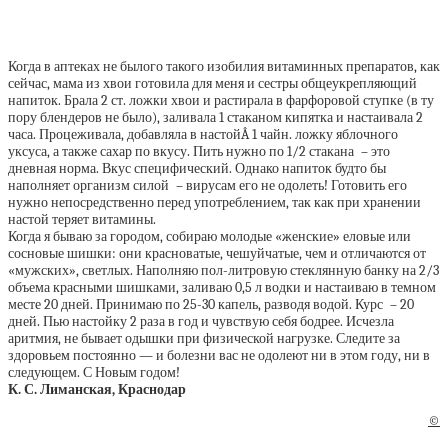
Когда в аптеках не былого такого изобилия витаминных препаратов, как
сейчас, мама из хвои готовила для меня и сестры общеукрепляющий
напиток. Брала 2 ст. ложки хвои и растирала в фарфоровой ступке (в ту
пору блендеров не было), заливала 1 стаканом кипятка и настаивала 2
часа. Процеживала, добавляла в настойÂ 1 чайн. ложку яблочного
уксуса, а также сахар по вкусу. Пить нужно по 1/2 стакана – это
дневная норма. Вкус специфический. Однако напиток будто бы
наполняет организм силой – вирусам его не одолеть! Готовить его
нужно непосредственно перед употреблением, так как при хранении
настой теряет витамины.
Когда я бываю за городом, собираю молодые «женские» еловые или
сосновые шишки: они красноватые, чешуйчатые, чем и отличаются от
«мужских», светлых. Наполняю пол-литровую стеклянную банку на 2/3
объема красными шишками, заливаю 0,5 л водки и настаиваю в темном
месте 20 дней. Принимаю по 25-30 капель, разводя водой. Курс – 20
дней. Пью настойку 2 раза в год и чувствую себя бодрее. Исчезла
аритмия, не бывает одышки при физической нагрузке. Следите за
здоровь­ем постоянно — и болезни вас не одолеют ни в этом году, ни в
следующем. С Новым годом!
К. С. Лиманская, Краснодар
©