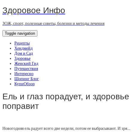
Здоровое Инфо
ЗОЖ, спорт, полезные советы, болезни и методы лечения
Toggle navigation
Рецепты
Хендмейд
Дом и Сад
Здоровье
Женский Гид
Путешествия
Интересно
Шопинг Блог
КупиОбзор
Ель и глаз порадует, и здоровье
поправит
Новогодняя ель радует всего две недели, потом ее выбрасывают. И зря…