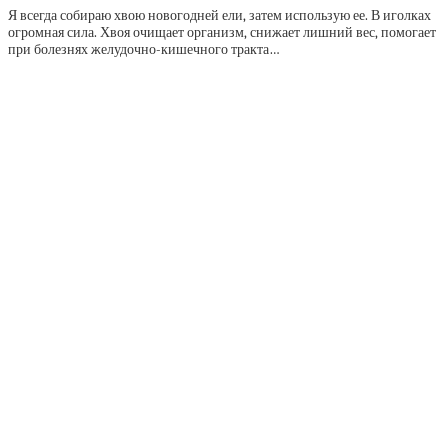
Я всегда собираю хвою новогодней ели, затем использую ее. В иголках
огромная сила. Хвоя очищает организм, снижает лишний вес, помогает
при болезнях желудоч­но-кишеч­ного трак­та…