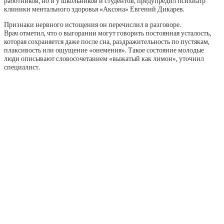
работников, но и у школьников и студентов, предупредил психиатр
клиники ментального здоровья «Аксона» Евгений Дикарев.
Признаки нервного истощения он перечислил в разговоре.
Врач отметил, что о выгорании могут говорить постоянная усталость,
которая сохраняется даже после сна, раздражительность по пустякам,
плаксивость или ощущение «онемения». Такое состояние молодые
люди описывают словосочетанием «выжатый как лимон», уточнил
специалист.