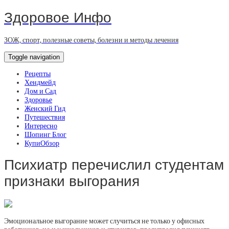
Здоровое Инфо
ЗОЖ, спорт, полезные советы, болезни и методы лечения
Toggle navigation
Рецепты
Хендмейд
Дом и Сад
Здоровье
Женский Гид
Путешествия
Интересно
Шопинг Блог
КупиОбзор
Психиатр перечислил студентам
признаки выгорания
Эмоциональное выгорание может случиться не только у офисных