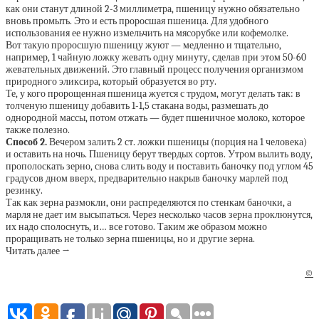
как они станут длиной 2-3 миллиметра, пшеницу нужно обязательно
вновь промыть. Это и есть проросшая пшеница. Для удобного
использования ее нужно измельчить на мясорубке или кофемолке.
Вот такую проросшую пшеницу жуют — медленно и тщательно,
например, 1 чайную ложку жевать одну минуту, сделав при этом 50-60
жевательных движений. Это главный процесс получения организмом
природного эликсира, который образуется во рту.
Те, у кого пророщенная пшеница жуется с трудом, могут делать так: в
толченую пшеницу добавить 1-1,5 стакана воды, размешать до
однородной массы, потом отжать — будет пшеничное молоко, которое
также полезно.
Способ 2.
Вечером залить 2 ст. ложки пшеницы (порция на 1 человека)
и оставить на ночь. Пшеницу берут твердых сортов. Утром вылить воду,
прополоскать зерно, снова слить воду и поставить баночку под углом 45
градусов дном вверх, предварительно накрыв баночку марлей под
резинку.
Так как зерна размокли, они распределяются по стенкам баночки, а
марля не дает им высыпаться. Через несколько часов зерна проклюнутся,
их надо сполоснуть, и… все готово. Таким же образом можно
проращивать не только зерна пшеницы, но и другие зерна.
Читать далее →
©