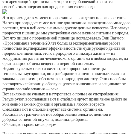
это дремлющий организм, в котором под оболочкой хранится
своеобразная энергия для продолжения своего рода.
Это происходит в момент прорастания — рождения нового растения.
На это природа дает самое ценное для питания нарожденного молодого
растения, что в ней есть: энзимы и другие ценные вещества. Используя
проростки пшеницы, мы употребляем самое важное питание природы.
Вот что пишет о пророщенной пшенице исследователь Эни Вагмор:
«Проводимая в течение 20 лет большая экспериментальная работа
полностью подтверждает эффективность стимулирующего действия
проростков пшеницы, этого природного эликсира жизни — на
координацию развития человеческого организма в любом возрасте, на
организацию обмена веществ и нервной системы».
Недавно ученым стало известно, что проростки пшеницы —
гениальные мусорщики, они разбирают жизненно опасные свалки и
завалы в организме, обеспечивая природную чистоту. Они способны
растворять клейковину, образующуюся в кишечнике, и защищают от
страшного заболевания — рака.
Вот заключение ученых и натуропатов о пользе ее употребления:
Регулируют, восстанавливают и стабилизируют правильное действие
жизненно важных функций организма в любом возрасте.
Омолаживают и стабилизируют все системы организма.
Рассасывают различные новообразования злокачественной и
доброкачественной опухоли, полипы, фибромы.
Обогащают кровь кислородом.
Повышают выносливость организма к кислородной недостаточности.