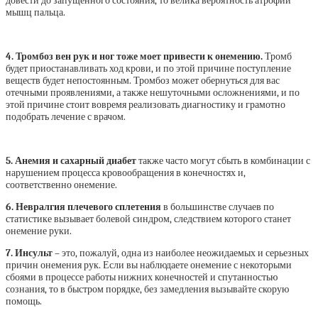
довести до запущенного состояния, то велика вероятность атрофии
мышц пальца.
4. Тромбоз вен рук и ног тоже моет привести к онемению.
Тромб
будет приостанавливать ход крови, и по этой причине поступление
веществ будет непостоянным.
Тромбоз может обернуться для вас
отечными проявлениями, а также нешуточными осложнениями, и по
этой причине стоит вовремя реализовать диагностику и грамотно
подобрать лечение с врачом.
5. Анемия и сахарный диабет
также часто могут сбыть в комбинации с
нарушением процесса кровообращения в конечностях и,
соответственно онемение.
6. Невралгия плечевого сплетения
в большинстве случаев по
статистике вызывает болевой синдром, следствием которого станет
онемение руки.
7. Инсульт
– это, пожалуй, одна из наиболее неожидаемых и серьезных
причин онемения рук. Если вы наблюдаете онемение с некоторыми
сбоями в процессе работы нижних конечностей и спутанностью
сознания, то в быстром порядке, без замедления вызывайте скорую
помощь.