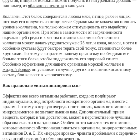
фруктов, пищевые волокна можно получать из натуральных добавок —
например, из
яблочного пектина
в капсулах.
Коллаген. Этот белок содержится в любом мясе, птице, рыбе и яйцах,
поэтому его получить из пищи легче. Однако мы не можем восполнить
уровень коллагена, мы только можем стимулировать его выработку
нашим организмом. При этом в зависимости от загрязненности
окружающей среды и качества питания качество собственного
коллагена может начать ухудшаться уже с 25 лет, и кожа, волосы, ногти и
особенно суставы будут быстрее терять свой тонус, становиться более
хрупкими. Поэтому с возрастом нашему организму необходимо все
больше этого белка, чтобы поддерживать его здоровый синтез.
Особенно эффективен для нашего организма
морской коллаген в
жидкой форме
: он усваивается лучше других и по аминокислотному
составу ближе всего к человеческому.
Как правильно «витаминизироваться»
Эффективнее всего витамины работают, когда их подбирают
индивидуально, под потребности конкретного организма, вместе с
врачом. Поэтому в первую очередь стоит понять, каких витаминов и
микроэлементов не хватает именно вам. Дополнительный прием
веществ, которых и так достаточно, может в перспективе не лучшим
образом сказаться на здоровье. Особенно это касается тех витаминов,
которые имеют свойство накапливаться в организме, жирорастворимых
витаминов D, A, E. Их «передозировка» чревата проблемами с сердечно-
сосудистой системой и обменом веществ.