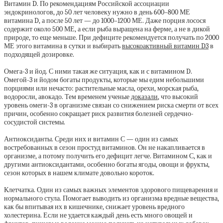
Витамин D. По рекомендациям Российской ассоциации
эндокринологов, до 50 лет человеку нужно в день 600–800 МЕ
витамина D, а после 50 лет — до 1000–1200 МЕ. Даже порция лосося
содержит около 500 МЕ, а если рыба выращена на ферме, а не в дикой
природе, то еще меньше. При дефиците рекомендуется получать по 2000
МЕ этого витамина в сутки и выбирать
высокоактивный витамин D3
в
подходящей дозировке.
Омега-3 и йод. С ними такая же ситуация, как и с витамином D.
Омегой-3 и йодом богаты продукты, которые мы едим небольшими
порциями или нечасто: растительные масла, орехи, морская рыба,
водоросли, авокадо. Тем временем ученые
доказали
, что высокий
уровень омеги-3 в организме связан со снижением риска смерти от всех
причин, особенно сокращает риск развития болезней сердечно-
сосудистой системы.
Антиоксиданты. Среди них и витамин С — один из самых
востребованных в сезон простуд витаминов. Он не накапливается в
организме, а потому получить его дефицит легче. Витамином С, как и
другими антиоксидантами, особенно богаты ягоды, овощи и фрукты,
сезон которых в нашем климате довольно короток.
Клетчатка. Один из самых важных элементов здорового пищеварения и
нормального стула. Помогает выводить из организма вредные вещества,
как бы впитывая их в кишечнике, снижает уровень вредного
холестерина. Если не удается каждый день есть много овощей и