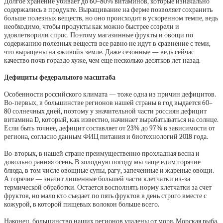
Долгое хранение убивает до 60–80% витаминов, которые изначально
содержались в продукте. Выращивание на ферме позволяет сохранить
больше полезных веществ, но оно происходит в ускоренном темпе, ведь
необходимо, чтобы продукты как можно быстрее созрели и
удовлетворили спрос. Поэтому магазинные фрукты и овощи по
содержанию полезных веществ все равно не идут в сравнение с теми,
что выращены на «живой» земле. Даже сезонные — ведь сейчас
качество почв гораздо хуже, чем еще несколько десятков лет назад.
Дефициты федерального масштаба
Особенности российского климата — тоже одна из причин дефицитов.
Во-первых, в большинстве регионов нашей страны в год выдается 60–
80 солнечных дней, поэтому у значительной части россиян дефицит
витамина D, который, как известно, начинает вырабатываться на солнце.
Если быть точнее, дефицит составляет от 23% до 97% в зависимости от
региона, согласно данным ФИЦ питания и биотехнологий 2018 года.
Во-вторых, в нашей стране преимущественно прохладная весна и
довольно ранняя осень. В холодную погоду мы чаще едим горячие
блюда, в том числе овощные супы, рагу, запеченные и жареные овощи.
А горячие — значит лишенные большей части клетчатки из-за
термической обработки. Остается восполнять норму клетчатки за счет
фруктов, но мало кто съедает по пять фруктов в день строго вместе с
кожурой, в которой пищевых волокон больше всего.
Наконец, большинство наших регионов удалены от моря. Морская рыба,