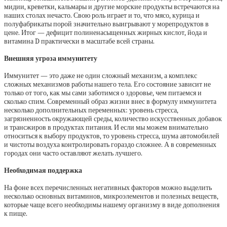
мидии, креветки, кальмары и другие морские продукты встречаются на
наших столах нечасто. Свою роль играет и то, что мясо, курица и
полуфабрикаты порой значительно выигрывают у морепродуктов в
цене. Итог — дефицит полиненасыщенных жирных кислот, йода и
витамина D практически в масштабе всей страны.
Внешняя угроза иммунитету
Иммунитет — это даже не один сложный механизм, а комплекс
сложных механизмов работы нашего тела. Его состояние зависит не
только от того, как мы сами заботимся о здоровье, чем питаемся и
сколько спим. Современный образ жизни внес в формулу иммунитета
несколько дополнительных переменных: уровень стресса,
загрязненность окружающей среды, количество искусственных добавок
и трансжиров в продуктах питания. И если мы можем внимательно
относиться к выбору продуктов, то уровень стресса, шума автомобилей
и чистоты воздуха контролировать гораздо сложнее. А в современных
городах они часто оставляют желать лучшего.
Необходимая поддержка
На фоне всех перечисленных негативных факторов можно выделить
несколько основных витаминов, микроэлементов и полезных веществ,
которые чаще всего необходимы нашему организму в виде дополнения
к пище.