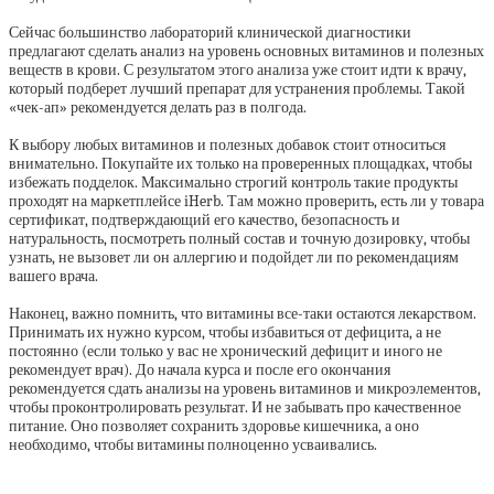
Сейчас большинство лабораторий клинической диагностики
предлагают сделать анализ на уровень основных витаминов и полезных
веществ в крови. С результатом этого анализа уже стоит идти к врачу,
который подберет лучший препарат для устранения проблемы. Такой
«чек-ап» рекомендуется делать раз в полгода.
К выбору любых витаминов и полезных добавок стоит относиться
внимательно. Покупайте их только на проверенных площадках, чтобы
избежать подделок. Максимально строгий контроль такие продукты
проходят на маркетплейсе iHerb. Там можно проверить, есть ли у товара
сертификат, подтверждающий его качество, безопасность и
натуральность, посмотреть полный состав и точную дозировку, чтобы
узнать, не вызовет ли он аллергию и подойдет ли по рекомендациям
вашего врача.
Наконец, важно помнить, что витамины все-таки остаются лекарством.
Принимать их нужно курсом, чтобы избавиться от дефицита, а не
постоянно (если только у вас не хронический дефицит и иного не
рекомендует врач). До начала курса и после его окончания
рекомендуется сдать анализы на уровень витаминов и микроэлементов,
чтобы проконтролировать результат. И не забывать про качественное
питание. Оно позволяет сохранить здоровье кишечника, а оно
необходимо, чтобы витамины полноценно усваивались.