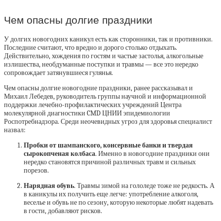
Чем опасны долгие праздники
У долгих новогодних каникул есть как сторонники, так и противники.
Последние считают, что вредно и дорого столько отдыхать.
Действительно, хождения по гостям и частые застолья, алкогольные
излишества, необдуманные поступки и травмы — все это нередко
сопровождает затянувшиеся гулянья.
Чем опасны долгие новогодние праздники, ранее рассказывал и
Михаил Лебедев, руководитель группы научной и информационной
поддержки лечебно-профилактических учреждений Центра
молекулярной диагностики CMD ЦНИИ эпидемиологии
Роспотребнадзора. Среди неочевидных угроз для здоровья специалист
назвал:
Пробки от шампанского, консервные банки и твердая
сырокопченая колбаса
. Именно в новогодние праздники они
нередко становятся причиной различных травм и сильных
порезов.
Нарядная обувь
. Травмы зимой на гололеде тоже не редкость. А
в каникулы их получить еще легче: употребление алкоголя,
веселье и обувь не по сезону, которую некоторые любят надевать
в гости, добавляют рисков.