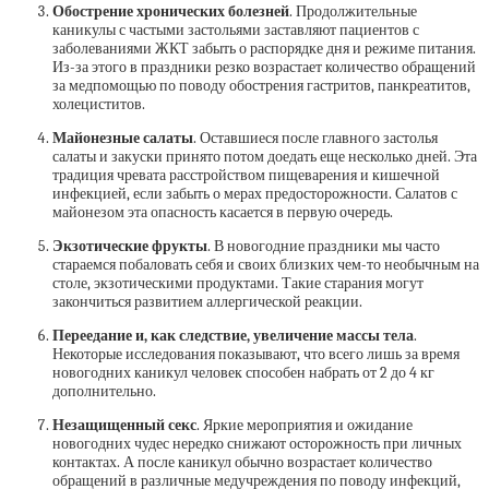
Обострение хронических болезней
. Продолжительные
каникулы с частыми застольями заставляют пациентов с
заболеваниями ЖКТ забыть о распорядке дня и режиме питания.
Из-за этого в праздники резко возрастает количество обращений
за медпомощью по поводу обострения гастритов, панкреатитов,
холециститов.
Майонезные салаты
. Оставшиеся после главного застолья
салаты и закуски принято потом доедать еще несколько дней. Эта
традиция чревата расстройством пищеварения и кишечной
инфекцией, если забыть о мерах предосторожности. Салатов с
майонезом эта опасность касается в первую очередь.
Экзотические фрукты
. В новогодние праздники мы часто
стараемся побаловать себя и своих близких чем-то необычным на
столе, экзотическими продуктами. Такие старания могут
закончиться развитием аллергической реакции.
Переедание и, как следствие, увеличение массы тела
.
Некоторые исследования показывают, что всего лишь за время
новогодних каникул человек способен набрать от 2 до 4 кг
дополнительно.
Незащищенный секс
. Яркие мероприятия и ожидание
новогодних чудес нередко снижают осторожность при личных
контактах. А после каникул обычно возрастает количество
обращений в различные медучреждения по поводу инфекций,