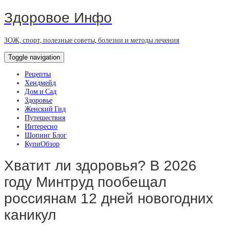
Здоровое Инфо
ЗОЖ, спорт, полезные советы, болезни и методы лечения
Toggle navigation
Рецепты
Хендмейд
Дом и Сад
Здоровье
Женский Гид
Путешествия
Интересно
Шопинг Блог
КупиОбзор
Хватит ли здоровья? В 2026
году Минтруд пообещал
россиянам 12 дней новогодних
каникул