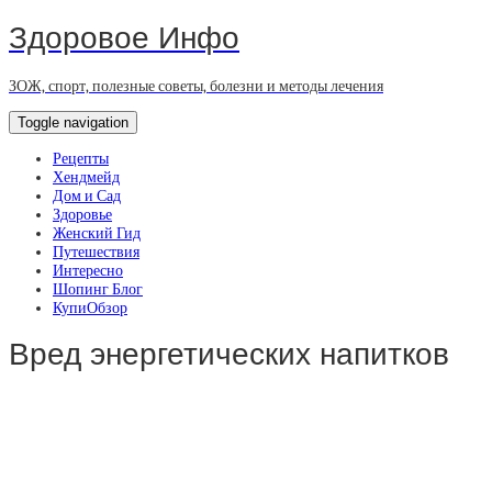
Здоровое Инфо
ЗОЖ, спорт, полезные советы, болезни и методы лечения
Toggle navigation
Рецепты
Хендмейд
Дом и Сад
Здоровье
Женский Гид
Путешествия
Интересно
Шопинг Блог
КупиОбзор
Вред энергетических напитков