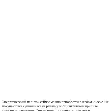
Энергетический напиток сейчас можно приобрести в любом киоске. Их
покупают все купившиеся на рекламу об удивительном приливе
энергии и окрылении. Они не имеют никакого возрастного