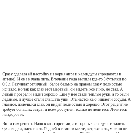
Сразу сделала ей настойку из корня аира и календулы (продаются в
аптеке). И она начала пить. В течение года выпила где-то 3 бутылки по
0,5 л. Результат отличный: белое бельмо на правом глазу полностью
исчезло, но так как глаз этот мертвый, он видеть, конечно, не стал. А
левый прозрел и видит хорошо. Еще у нее стали теплые руки, а то были
ледяные, и лучше стали слышать уши. Эта настойка очищает и сосуды. А
главное, излечился глаз, он видит полностью и хорошо. Этот рецепт не
требует больших затрат и всем доступен, только не ленитесь. Лечитесь
на здоровье.
Вот и сам рецепт. Надо взять горсть аира и горсть календулы и залить
0,5 л водки, настаивать 12 дней в темном месте, встряхивать, можно не