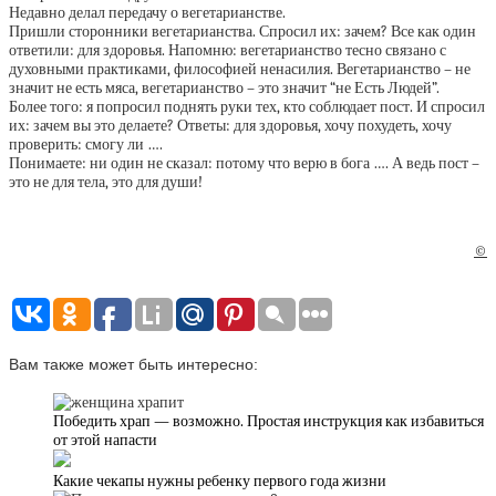
Недавно делал передачу о вегетарианстве.
Пришли сторонники вегетарианства. Спросил их: зачем? Все как один
ответили: для здоровья. Напомню: вегетарианство тесно связано с
духовными практиками, философией ненасилия. Вегетарианство – не
значит не есть мяса, вегетарианство – это значит “не Есть Людей”.
Более того: я попросил поднять руки тех, кто соблюдает пост. И спросил
их: зачем вы это делаете? Ответы: для здоровья, хочу похудеть, хочу
проверить: смогу ли ….
Понимаете: ни один не сказал: потому что верю в бога …. А ведь пост –
это не для тела, это для души!
©
Вам также может быть интересно:
Победить храп — возможно. Простая инструкция как избавиться
от этой напасти
Какие чекапы нужны ребенку первого года жизни