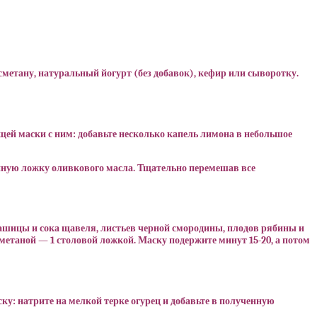
сметану, натуральный йогурт (без добавок), кефир или сыворотку.
й маски с ним: добавьте несколько капель лимона в небольшое
айную ложку оливкового масла. Тщательно перемешав все
кашицы и сока щавеля, листьев черной смородины, плодов рябины и
сметаной — 1 столовой ложкой. Маску подержите минут 15-20, а потом
ку: натрите на мелкой терке огурец и добавьте в полученную