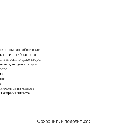
ластные антибиотикам
витесь, но даже творог
ра
и
ия жира на животе
Сохранить и поделиться: