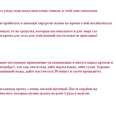
о ухода, ведь кожа шеи очень тонкая, в этой зоне замедлена
не прибегать к помощи хирургов нужно во время о ней позаботиться.
вать те же средства, которые вы покупаете и для лица (за
и крема для тела для этой нежной части кожи не пригодны!
важнее постоянное применение увлажняющих и питательных кремов и
подойдут, так как она всегда либо нормальная, либо сухая. Хорошо
кипящей воды, дайте настояться 20 минут и затем процедите).
ссажную щетку с очень мягкой щетиной. После скрабов на
льте, которые нужно делать не реже 1 раза в неделю.