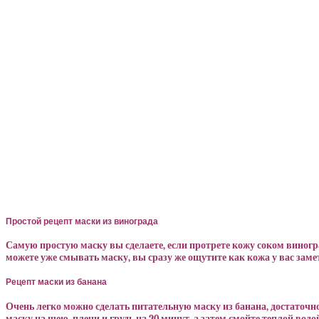
Простой рецепт маски из винограда
Самую простую маску вы сделаете, если протрете кожу соком виноград
можете уже смывать маску, вы сразу же ощутите как кожа у вас заме
Рецепт маски из банана
Очень легко можно сделать питательную маску из банана, достаточно
маску на шею, плечи и грудь на 20 минут, а затем смойте теплой водо