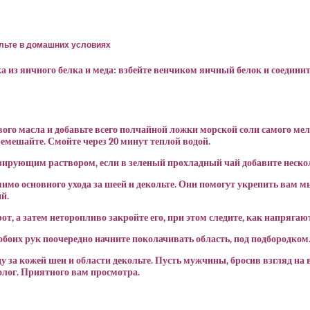
из яичного белка и меда: взбейте венчиком яичный белок и соединит
ого масла и добавьте всего полчайной ложки морской соли самого м
ремешайте. Смойте через 20 минут теплой водой.
зирующим раствором, если в зеленый прохладный чай добавите неско
мимо основного ухода за шеей и декольте. Они помогут укрепить вам
й.
рот, а затем неторопливо закройте его, при этом следите, как напряг
 обоих рук поочередно начните поколачивать область, под подбородком
у за кожей шеи и области декольте. Пусть мужчины, бросив взгляд на 
олог. Приятного вам просмотра.