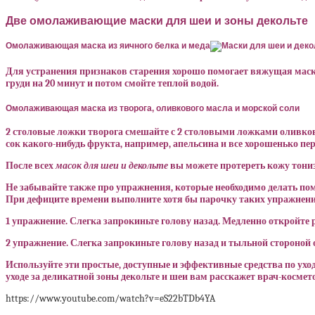
Две омолаживающие маски для шеи и зоны декольте
Омолаживающая маска из яичного белка и меда
Для устранения признаков старения хорошо помогает вяжущая маска 
груди на 20 минут и потом смойте теплой водой.
Омолаживающая маска из творога, оливкового масла и морской соли
2 столовые ложки творога смешайте с 2 столовыми ложками оливков
сок какого-нибудь фрукта, например, апельсина и все хорошенько пе
После всех
масок для шеи и декольте
вы можете протереть кожу тони
Не забывайте также про упражнения, которые необходимо делать по
При дефиците времени выполните хотя бы парочку таких упражнени
1 упражнение. Слегка запрокиньте голову назад. Медленно откройте 
2 упражнение. Слегка запрокиньте голову назад и тыльной стороной
Используйте эти простые, доступные и эффективные средства по уход
уходе за деликатной зоны декольте и шеи вам расскажет врач-космет
https://www.youtube.com/watch?v=eS22bTDb4YA