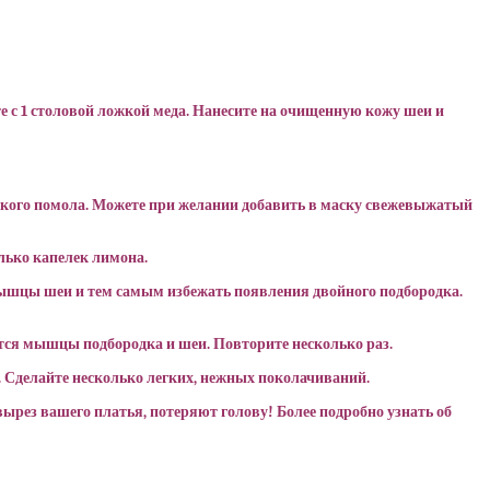
е с 1 столовой ложкой меда. Нанесите на очищенную кожу шеи и
елкого помола. Можете при желании добавить в маску свежевыжатый
лько капелек лимона.
 мышцы шеи и тем самым избежать появления двойного подбородка.
аются мышцы подбородка и шеи. Повторите несколько раз.
. Сделайте несколько легких, нежных поколачиваний.
вырез вашего платья, потеряют голову! Более подробно узнать об