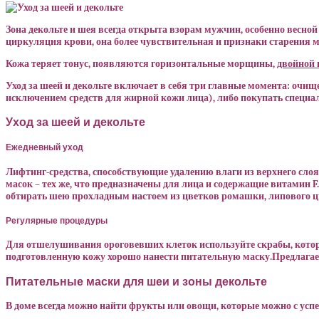
Зона декольте и шея всегда открыта взорам мужчин, особенно весной 
циркуляция крови, она более чувствительная и признаки старения 
Кожа теряет тонус, появляются горизонтальные морщины,
двойной 
Уход за шеей и декольте включает в себя три главные момента: очищ
исключением средств для жирной кожи лица), либо покупать специал
Уход за шеей и декольте
Ежедневный уход
Лифтинг-средства, способствующие удалению влаги из верхнего сл
масок – тех же, что предназначены для лица и содержащие витамин F
обтирать шею прохладным настоем из цветков ромашки, липового цвет
Регулярные процедуры
Для отшелушивания ороговевших клеток используйте скрабы, котор
подготовленную кожу хорошо нанести питательную маску.Предлагаем 
Питательные маски для шеи и зоны декольте
В доме всегда можно найти фрукты или овощи, которые можно с усп