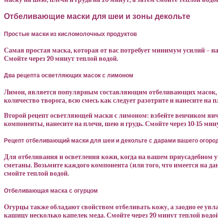
Отбеливающие маски для шеи и зоны декольте
Простые маски из кисломолочных продуктов
Самая простая маска, которая от вас потребует минимум усилий – н
Смойте через 20 минут теплой водой.
Два рецепта осветляющих масок с лимоном
Лимон, является популярным составляющим отбеливающих масок, по
количество творога, всю смесь как следует разотрите и нанесите на п
Второй рецепт осветляющей маски с лимоном: взбейте венчиком яич
компоненты, нанесите на плечи, шею и грудь. Смойте через 10-15 мин
Рецепт отбеливающий маски для шеи и декольте с дарами вашего огоро
Для отбеливания и осветления кожи, когда на вашем приусадебном у
сметаны. Возьмите каждого компонента (или того, что имеется на да
смойте теплой водой.
Отбеливающая маска с огурцом
Огурцы также обладают свойством отбеливать кожу, а заодно ее увла
кашицу несколько капелек меда. Смойте через 20 минут теплой водой