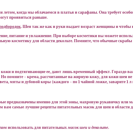
и летом, когда мы облачаемся в платья и сарафаны. Она требует особог
могут проявиться раньше.
подбородок
. Шея так же как и руки выдает возраст женщины и чтобы 
ение, питание и увлажнение. При выборе косметики вы можете использо
ьную косметику для области декольте. Помните, что обычные скрабы 
оя кожи и подтягивающие ее, дают лишь временный эффект. Гораздо 
. Но помните – крема, рассчитанные на жирную кожу, для кожи шеи не 
а, мяты и дубовой коры (каждого – по 1 чайной ложке, заварите 1 л 
ые предназначены именно для этой зоны, махровую рукавичку или ма
вам самые лучшие рецепты питательных масок для шеи и области деко
ехом использовать для питательных
масок шеи и декольте
.