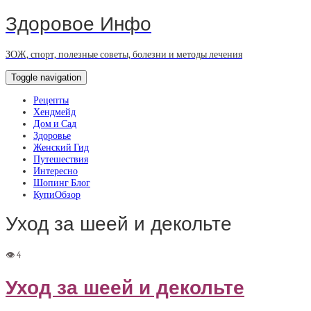
Здоровое Инфо
ЗОЖ, спорт, полезные советы, болезни и методы лечения
Toggle navigation
Рецепты
Хендмейд
Дом и Сад
Здоровье
Женский Гид
Путешествия
Интересно
Шопинг Блог
КупиОбзор
Уход за шеей и декольте
Уход за шеей и декольте