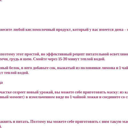
анесите любой кисломолочный продукт, который у вас имеется дома – 
этому этот простой, но эффективный рецепт питательной осветляюще
лечи, грудь и шею. Смойте через 15-20 минут теплой водой.
ный белок, в него добавьте сок, выжатый из половинки лимона и 1 ч
ут теплой водой.
да
частке созреет новый урожай, вы можете себе приготовить маску: из 
нный момент) в измельченном виде по 1 чайной ложки и соедините со 
жнять и питать. Поэтому вы можете себе приготовить с ним такую мас
.