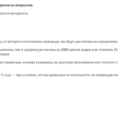
зырями на покрытии.
ишла в негодность.
, из которого изготовлена сковорода, она будет рассчитана на определен
нием, они в среднем рассчитаны на 1000 циклов жарки или тушения. Но н
ецкая.
но правильно за ними ухаживать, не допуская скопления на них толстого сл
-2 года — при условии, что вы правильно ее используете, не повреждая по