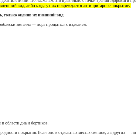
м десятилетиями. Но насколько это правильно с точки зрения здоровья и 
 внешний вид, либо когда у них повреждается антипригарное покрытие.
ь, только оценив их внешний вид.
роблески металла — пора прощаться с изделием.
в области дна и бортиков.
дности покрытия. Если оно в отдельных местах светлое, а в других — по