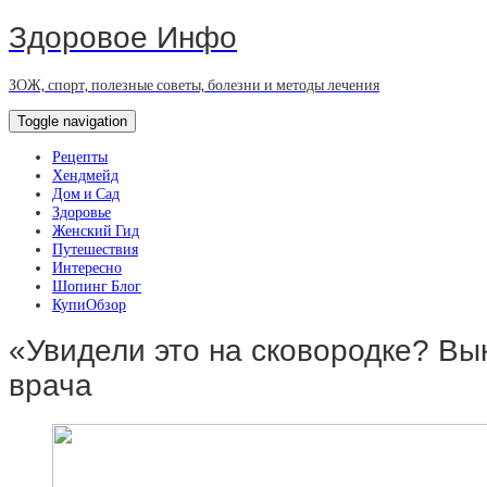
Здоровое Инфо
ЗОЖ, спорт, полезные советы, болезни и методы лечения
Toggle navigation
Рецепты
Хендмейд
Дом и Сад
Здоровье
Женский Гид
Путешествия
Интересно
Шопинг Блог
КупиОбзор
«Увидели это на сковородке? В
врача