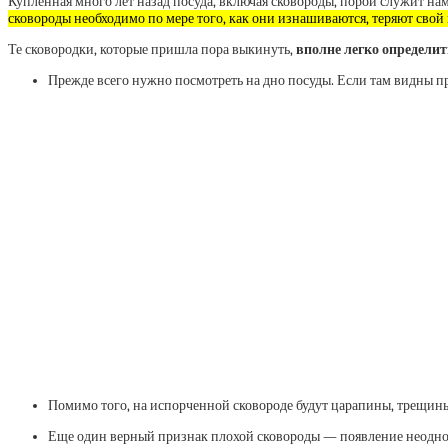
Купленная много лет назад посуда, включая сковороды, порой служит на
сковороды необходимо по мере того, как они изнашиваются, теряют свой
Те сковородки, которые пришла пора выкинуть,
вполне легко определит
Прежде всего нужно посмотреть на дно посуды. Если там видны п
Помимо того, на испорченной сковороде будут царапины, трещины 
Еще один верный признак плохой сковороды — появление неодноро