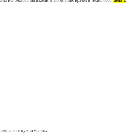
правил использования изделий? По мнению врачей и технологов,
менять
темнело, ее нужно менять.