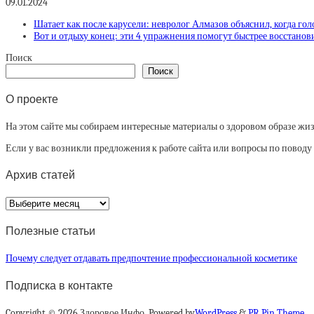
09.01.2024
Шатает как после карусели: невролог Алмазов объяснил, когда го
Вот и отдыху конец: эти 4 упражнения помогут быстрее восстанов
Поиск
Поиск
О проекте
На этом сайте мы собираем интересные материалы о здоровом образе жизни
Если у вас возникли предложения к работе сайта или вопросы по повод
Архив статей
Архив
статей
Полезные статьи
Почему следует отдавать предпочтение профессиональной косметике
Подписка в контакте
Copyright © 2026 Здоровое Инфо. Powered by
WordPress
&
PR Pin Theme