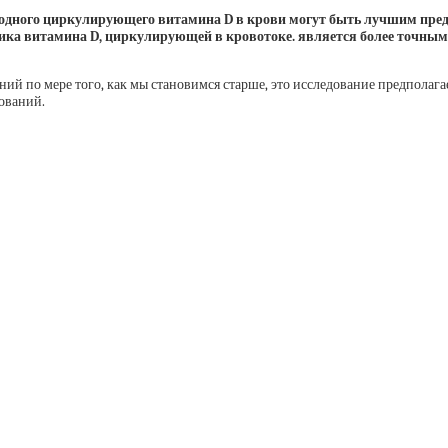
вободного циркулирующего витамина D в крови могут быть лучшим пр
а витамина D, циркулирующей в кровотоке. является более точным п
ий по мере того, как мы становимся старше, это исследование предполага
ований.