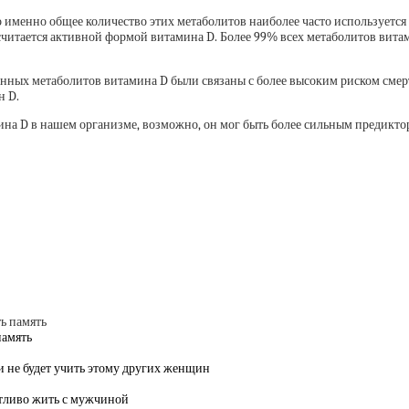
о именно общее количество этих метаболитов наиболее часто используется
читается активной формой витамина D. Более 99% всех метаболитов витам
язанных метаболитов витамина D были связаны с более высоким риском сме
н D.
а D в нашем организме, возможно, он мог быть более сильным предикторо
память
 и не будет учить этому других женщин
стливо жить с мужчиной