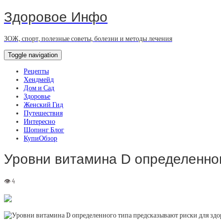
Здоровое Инфо
ЗОЖ, спорт, полезные советы, болезни и методы лечения
Toggle navigation
Рецепты
Хендмейд
Дом и Сад
Здоровье
Женский Гид
Путешествия
Интересно
Шопинг Блог
КупиОбзор
Уровни витамина D определенног