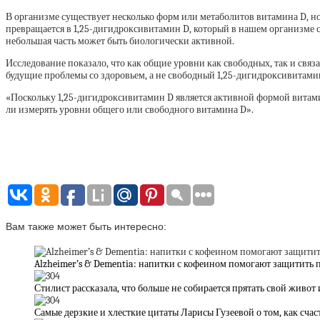
В организме существует несколько форм или метаболитов витамина D, н
превращается в 1,25-дигидроксивитамин D, который в нашем организме с
небольшая часть может быть биологически активной.
Исследование показало, что как общие уровни как свободных, так и св
будущие проблемы со здоровьем, а не свободный 1,25-дигидроксивитами
«Поскольку 1,25-дигидроксивитамин D является активной формой витамин
ли измерять уровни общего или свободного витамина D».
Вам также может быть интересно:
Alzheimer’s & Dementia: напитки с кофеином помогают защитить 
Стилист рассказала, что больше не собирается прятать свой живот
Самые дерзкие и хлесткие цитаты Ларисы Гузеевой о том, как сча