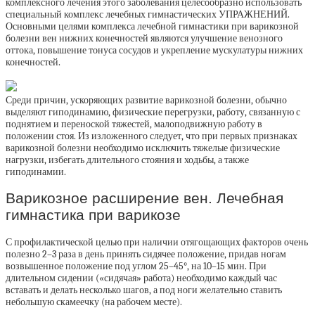
комплексного лечения этого заболевания целесообразно использовать
специальный комплекс лечебных гимнастических УПРАЖНЕНИЙ.
Основными целями комплекса лечебной гимнастики при варикозной
болезни вен нижних конечностей являются улучшение венозного
оттока, повышение тонуса сосудов и укрепление мускулатуры нижних
конечностей.
Среди причин, ускоряющих развитие варикозной болезни, обычно
выделяют гиподинамию, физические перегрузки, работу, связанную с
поднятием и переноской тяжестей, малоподвижную работу в
положении стоя. Из изложенного следует, что при первых признаках
варикозной болезни необходимо исключить тяжелые физические
нагрузки, избегать длительного стояния и ходьбы, а также
гиподинамии.
Варикозное расширение вен. Лечебная
гимнастика при варикозе
С профилактической целью при наличии отягощающих факторов очень
полезно 2–3 раза в день принять сидячее положение, придав ногам
возвышенное положение под углом 25–45°, на 10–15 мин. При
длительном сидении («сидячая» работа) необходимо каждый час
вставать и делать несколько шагов, а под ноги желательно ставить
небольшую скамеечку (на рабочем месте).