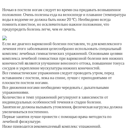
Ночью в постели ногам следует во время сна придавать возвышенное
положение. Очень полезны езда на велосипеде и плавание (температура
воды в водоеме не должна быть ниже 20 °C). Необходимо всегда
помнить известное, но исключительно важное положение, что
предупредить болезнь легче, чем ее лечить.
Если же диагноз варикозной болезни поставлен, то для комплексного
лечения этого заболевания целесообразно использовать специальный
комплекс лечебных гимнастических упражнений. Основными целями
комплекса лечебной гимнастики при варикозной болезни вен нижних
конечностей являются улучшение венозного оттока, повышение тонуса
сосудов и укрепление мускулатуры нижних конечностей.
Все гимнастические упражнения следует проводить утром, перед
вставанием с постели, лежа на спине, лучше с приподнятыми от
плоскости постели ногами.
Все движения ногами необходимо чередовать с дыхательными
упражнениями.
Количество и темп упражнений регулируют в зависимости от
индивидуальных особенностей течения и стадии болезни.
Занятия не должны вызывать утомления, физическая нагрузка должна
увеличиваться постепенно.
Первые занятия лучше провести с помощью врача-методиста по
лечебной физкультуре.
Ниже приводится рекомендуемый комплекс упражнений.