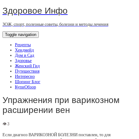
Здоровое Инфо
ЗОЖ, спорт, полезные советы, болезни и методы лечения
Toggle navigation
Рецепты
Хендмейд
Дом и Сад
Здоровье
Женский Гид
Путешествия
Интересно
Шопинг Блог
КупиОбзор
Упражнения при варикозном
расширении вен
Если диагноз ВАРИКОЗНОЙ БОЛЕЗНИ поставлен, то для