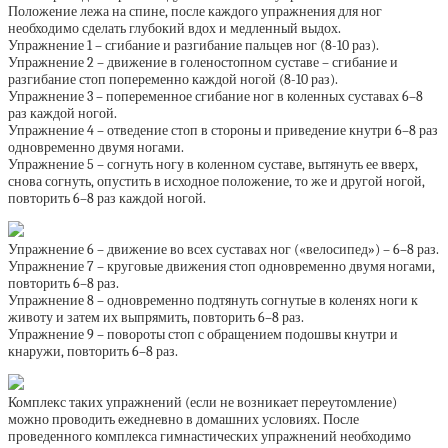
Положение лежа на спине, после каждого упражнения для ног
необходимо сделать глубокий вдох и медленный выдох.
Упражнение 1 – сгибание и разгибание пальцев ног (8-10 раз).
Упражнение 2 – движение в голеностопном суставе – сгибание и
разгибание стоп попеременно каждой ногой (8-10 раз).
Упражнение 3 – попеременное сгибание ног в коленных суставах 6–8
раз каждой ногой.
Упражнение 4 – отведение стоп в стороны и приведение кнутри 6–8 раз
одновременно двумя ногами.
Упражнение 5 – согнуть ногу в коленном суставе, вытянуть ее вверх,
снова согнуть, опустить в исходное положение, то же и другой ногой,
повторить 6–8 раз каждой ногой.
Упражнение 6 – движение во всех суставах ног («велосипед») – 6–8 раз.
Упражнение 7 – круговые движения стоп одновременно двумя ногами,
повторить 6–8 раз.
Упражнение 8 – одновременно подтянуть согнутые в коленях ноги к
животу и затем их выпрямить, повторить 6–8 раз.
Упражнение 9 – повороты стоп с обращением подошвы кнутри и
кнаружи, повторить 6–8 раз.
Комплекс таких упражнений (если не возникает переутомление)
можно проводить ежедневно в домашних условиях. После
проведенного комплекса гимнастических упражнений необходимо