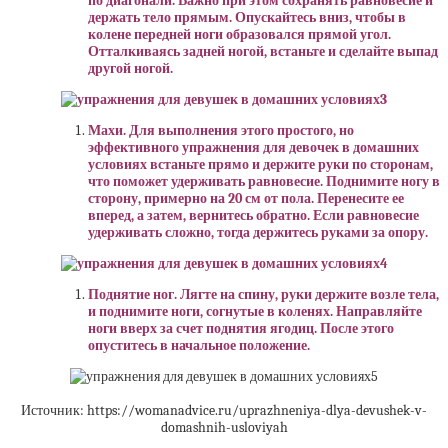
по диагонали. Важно при этом сохранять равновесие и
держать тело прямым. Опускайтесь вниз, чтобы в
колене передней ноги образовался прямой угол.
Отталкиваясь задней ногой, встаньте и сделайте выпад
другой ногой.
Махи. Для выполнения этого простого, но
эффективного упражнения для девочек в домашних
условиях встаньте прямо и держите руки по сторонам,
что поможет удерживать равновесие. Поднимите ногу в
сторону, примерно на 20 см от пола. Перенесите ее
вперед, а затем, вернитесь обратно. Если
равновесие
удерживать сложно, тогда держитесь руками за опору.
Поднятие ног. Лягте на спину, руки держите возле тела,
и поднимите ноги, согнутые в коленях. Направляйте
ноги вверх за счет поднятия ягодиц. После этого
опуститесь в начальное положение.
Источник: https://womanadvice.ru/uprazhneniya-dlya-devushek-v-
domashnih-usloviyah