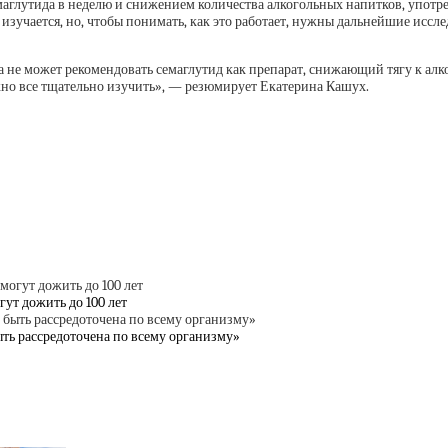
глутида в неделю и снижением количества алкогольных напитков, употре
изучается, но, чтобы понимать, как это работает, нужны дальнейшие иссл
а не может рекомендовать семаглутид как препарат, снижающий тягу к алко
жно все тщательно изучить», — резюмирует Екатерина Кашух.
гут дожить до 100 лет
ыть рассредоточена по всему организму»