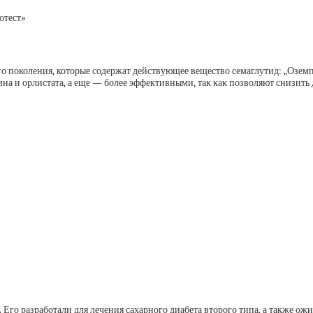
отест»
о поколения, которые содержат действующее вещество семаглутид: „Оземпик
на и орлистата, а еще — более эффективными, так как позволяют снизить 
т. Его разработали для лечения сахарного диабета второго типа, а также ож