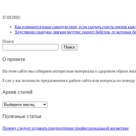
17.03.2025
Как изменится ваше самочувствие, если съедать горсть орехов каж
Хрустящие снаружи, мягкие внутри: рецепт бейглов, от которых б
Поиск
Поиск
О проекте
На этом сайте мы собираем интересные материалы о здоровом образе жизни
Если у вас возникли предложения к работе сайта или вопросы по повод
Архив статей
Архив
статей
Полезные статьи
Почему следует отдавать предпочтение профессиональной косметике