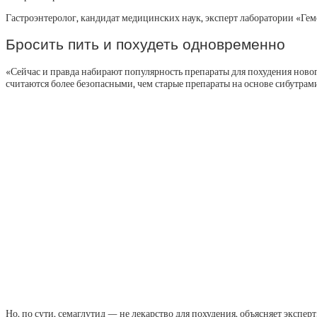
Гастроэнтеролог, кандидат медицинских наук, эксперт лаборатории «Гем
Бросить пить и похудеть одновременно
«Сейчас и правда набирают популярность препараты для похудения новог
считаются более безопасными, чем старые препараты на основе сибутрами
Но, по сути, семаглутид — не лекарство для похудения, объясняет экспер