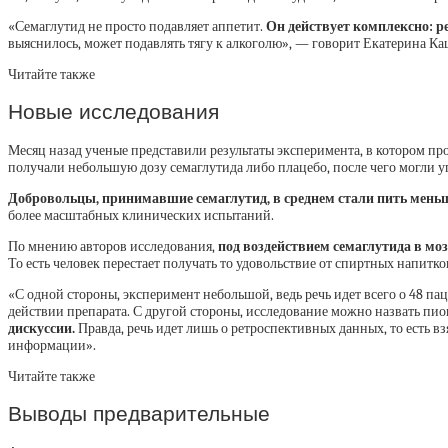
«Семаглутид не просто подавляет аппетит.
Он действует комплексно: р
выяснилось, может подавлять тягу к алкоголю», — говорит Екатерина Ка
Читайте также
Новые исследования
Месяц назад ученые представили результаты эксперимента, в котором пр
получали небольшую дозу семаглутида либо плацебо, после чего могли 
Добровольцы, принимавшие семаглутид, в среднем стали пить меньше
более масштабных клинических испытаний.
По мнению авторов исследования,
под воздействием семаглутида в м
То есть человек перестает получать то удовольствие от спиртных напитков
«С одной стороны, эксперимент небольшой, ведь речь идет всего о 48 
действии препарата. С другой стороны, исследование можно назвать пи
дискуссии.
Правда, речь идет лишь о ретроспективных данных, то есть 
информации».
Читайте также
Выводы предварительные