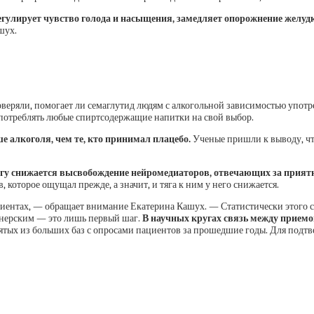
егулирует чувство голода и насыщения, замедляет опорожнение желудк
шух.
оверяли, помогает ли семаглутид людям с алкогольной зависимостью употр
употреблять любые спиртсодержащие напитки на свой выбор.
 алкоголя, чем те, кто принимал плацебо.
Ученые пришли к выводу, чт
озгу снижается высвобождение нейромедиаторов, отвечающих за прият
, которое ощущал прежде, а значит, и тяга к ним у него снижается.
пациентах, — обращает внимание Екатерина Кашух. — Статистически этого
онерским — это лишь первый шаг.
В научных кругах связь между приемо
взятых из больших баз с опросами пациентов за прошедшие годы. Для под