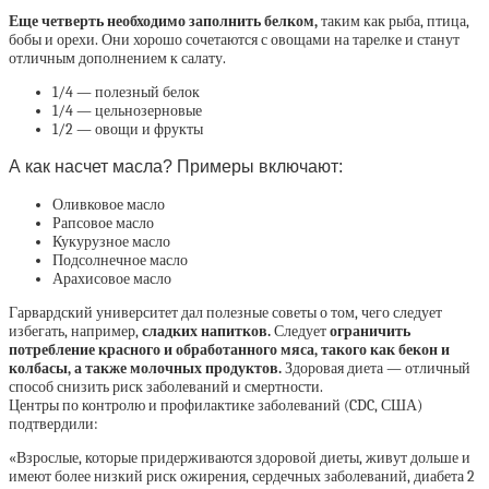
Еще четверть необходимо заполнить белком,
таким как рыба, птица,
бобы и орехи. Они хорошо сочетаются с овощами на тарелке и станут
отличным дополнением к салату.
1/4 — полезный белок
1/4 — цельнозерновые
1/2 — овощи и фрукты
А как насчет масла? Примеры включают:
Оливковое масло
Рапсовое масло
Кукурузное масло
Подсолнечное масло
Арахисовое масло
Гарвардский университет дал полезные советы о том, чего следует
избегать, например,
сладких напитков.
Следует
ограничить
потребление красного и обработанного мяса, такого как бекон и
колбасы, а также молочных продуктов.
Здоровая диета — отличный
способ снизить риск заболеваний и смертности.
Центры по контролю и профилактике заболеваний (CDC, США)
подтвердили:
«Взрослые, которые придерживаются здоровой диеты, живут дольше и
имеют более низкий риск ожирения, сердечных заболеваний, диабета 2