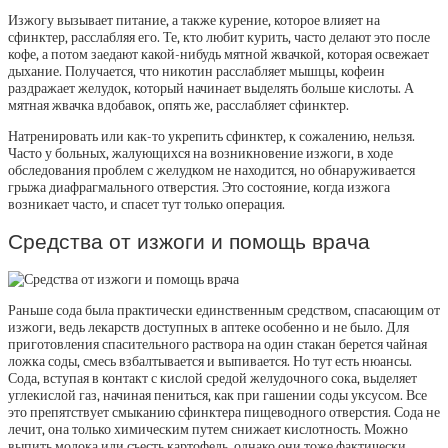
Изжогу вызывает питание, а также курение, которое влияет на
сфинктер, расслабляя его. Те, кто любит курить, часто делают это после
кофе, а потом заедают какой-нибудь мятной жвачкой, которая освежает
дыхание. Получается, что никотин расслабляет мышцы, кофеин
раздражает желудок, который начинает выделять больше кислоты. А
мятная жвачка вдобавок, опять же, расслабляет сфинктер.
Натренировать или как-то укрепить сфинктер, к сожалению, нельзя.
Часто у больных, жалующихся на возникновение изжоги, в ходе
обследования проблем с желудком не находится, но обнаруживается
грыжа диафрагмального отверстия. Это состояние, когда изжога
возникает часто, и спасет тут только операция.
Средства от изжоги и помощь врача
Раньше сода была практически единственным средством, спасающим от
изжоги, ведь лекарств доступных в аптеке особенно и не было. Для
приготовления спасительного раствора на один стакан берется чайная
ложка соды, смесь взбалтывается и выпивается. Но тут есть нюансы.
Сода, вступая в контакт с кислой средой желудочного сока, выделяет
углекислой газ, начиная пениться, как при гашении соды уксусом. Все
это препятствует смыканию сфинктера пищеводного отверстия. Сода не
лечит, она только химическим путем снижает кислотность. Можно
выпить молока или съесть картофель, однако они тоже фактически