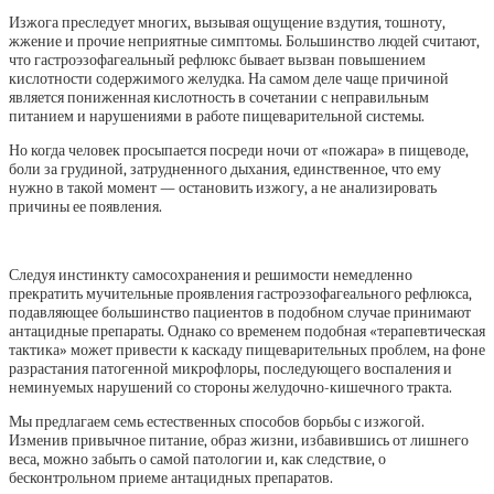
Изжога преследует многих, вызывая ощущение вздутия, тошноту,
жжение и прочие неприятные симптомы. Большинство людей считают,
что гастроэзофагеальный рефлюкс бывает вызван повышением
кислотности содержимого желудка. На самом деле чаще причиной
является пониженная кислотность в сочетании с неправильным
питанием и нарушениями в работе пищеварительной системы.
Но когда человек просыпается посреди ночи от «пожара» в пищеводе,
боли за грудиной, затрудненного дыхания, единственное, что ему
нужно в такой момент — остановить изжогу, а не анализировать
причины ее появления.
Следуя инстинкту самосохранения и решимости немедленно
прекратить мучительные проявления гастроэзофагеального рефлюкса,
подавляющее большинство пациентов в подобном случае принимают
антацидные препараты. Однако со временем подобная «терапевтическая
тактика» может привести к каскаду пищеварительных проблем, на фоне
разрастания патогенной микрофлоры, последующего воспаления и
неминуемых нарушений со стороны желудочно-кишечного тракта.
Мы предлагаем семь естественных способов борьбы с изжогой.
Изменив привычное питание, образ жизни, избавившись от лишнего
веса, можно забыть о самой патологии и, как следствие, о
бесконтрольном приеме антацидных препаратов.