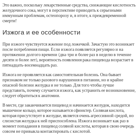
Это важно, поскольку лекарственные средства, снижающие кислотность
желудочного сока, могут в перспективе приводить к серьезными
иммунным проблемам, остеопорозу и, в итоге, к преждевременной
смерти!
Изжога и ее особенности
При изжоге чувствуется жжение под ложечкой. Зачастую это возникает
после потребления пищи. Если изжога появляется регулярно и на
протяжении долгого времени (два-три и более раз в неделю в течение
десяти и более лет), вероятность появления рака пищевода возрастает в
пятнадцать-восемнадцать раз.
Изжога не проявляется как самостоятельная болезнь. Она бывает
признаком не только разового нарушения в питании, но и крайне
опасной болезни желудка и не только. Для того чтобы лучше
представить, почему случается изжога, как устранить ее возникновение,
следует обратиться к анатомии.
В месте, где заканчивается пищевод и начинается желудок, находится
мышечное кольцо, которое называется сфинктер. Соляная кислота,
которая присутствует в желудке, является очень агрессивной средой, но
слизистая желудка к ней приспособлена. Изжога возникает как раз в
момент попадания в пищевод соляной кислоты, которая в свою очередь
совсем не привыкла контактировать с кислотой.