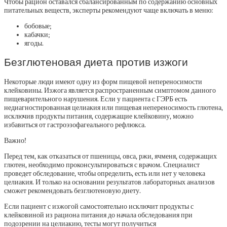
Чтобы рацион оставался сбалансированным по содержанию основных
питательных веществ, эксперты рекомендуют чаще включать в меню:
бобовые;
кабачки;
ягоды.
Безглютеновая диета против изжоги
Некоторые люди имеют одну из форм пищевой непереносимости
клейковины. Изжога является распространенным симптомом данного
пищеварительного нарушения. Если у пациента с ГЭРБ есть
недиагностированная целиакия или пищевая непереносимость глютена,
исключив продукты питания, содержащие клейковину, можно
избавиться от гастроэзофагеального рефлюкса.
Важно!
Перед тем, как отказаться от пшеницы, овса, ржи, ячменя, содержащих
глютен, необходимо проконсультироваться с врачом. Специалист
проведет обследование, чтобы определить, есть или нет у человека
целиакия. И только на основании результатов лабораторных анализов
сможет рекомендовать безглютеновую диету.
Если пациент с изжогой самостоятельно исключит продукты с
клейковиной из рациона питания до начала обследования при
подозрении на целиакию, тесты могут получиться