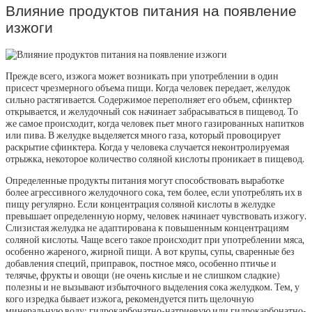
Влияние продуктов питания на появление
изжоги
Прежде всего, изжога может возникать при употреблении в один
присест чрезмерного объема пищи. Когда человек передает, желудок
сильно растягивается. Содержимое переполняет его объем, сфинктер
открывается, и желудочный сок начинает забрасываться в пищевод. То
же самое происходит, когда человек пьет много газированных напитков
или пива. В желудке выделяется много газа, который провоцирует
раскрытие сфинктера. Когда у человека случается неконтролируемая
отрыжка, некоторое количество соляной кислоты проникает в пищевод.
Определенные продукты питания могут способствовать выработке
более агрессивного желудочного сока, тем более, если употреблять их в
пищу регулярно. Если концентрация соляной кислоты в желудке
превышает определенную норму, человек начинает чувствовать изжогу.
Слизистая желудка не адаптирована к повышенным концентрациям
соляной кислоты. Чаще всего такое происходит при употреблении мяса,
особенно жареного, жирной пищи. А вот крупы, супы, сваренные без
добавления специй, приправок, постное мясо, особенно птичье и
телячье, фрукты и овощи (не очень кислые и не слишком сладкие)
полезны и не вызывают избыточного выделения сока желудком. Тем, у
кого изредка бывает изжога, рекомендуется пить щелочную
минеральную воду: гидрокарбонатно-натриевую или гидрокарбонатно-