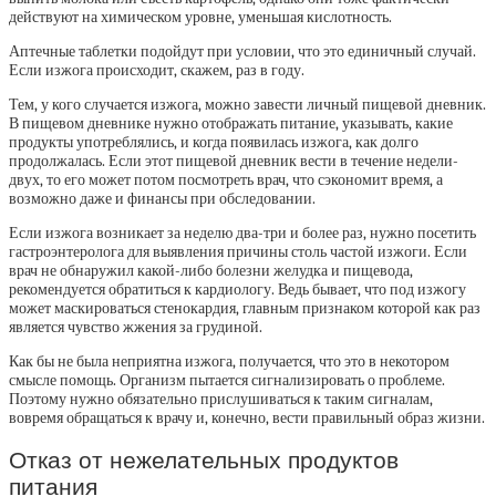
действуют на химическом уровне, уменьшая кислотность.
Аптечные таблетки подойдут при условии, что это единичный случай.
Если изжога происходит, скажем, раз в году.
Тем, у кого случается изжога, можно завести личный пищевой дневник.
В пищевом дневнике нужно отображать питание, указывать, какие
продукты употреблялись, и когда появилась изжога, как долго
продолжалась. Если этот пищевой дневник вести в течение недели-
двух, то его может потом посмотреть врач, что сэкономит время, а
возможно даже и финансы при обследовании.
Если изжога возникает за неделю два-три и более раз, нужно посетить
гастроэнтеролога для выявления причины столь частой изжоги. Если
врач не обнаружил какой-либо болезни желудка и пищевода,
рекомендуется обратиться к кардиологу. Ведь бывает, что под изжогу
может маскироваться стенокардия, главным признаком которой как раз
является чувство жжения за грудиной.
Как бы не была неприятна изжога, получается, что это в некотором
смысле помощь. Организм пытается сигнализировать о проблеме.
Поэтому нужно обязательно прислушиваться к таким сигналам,
вовремя обращаться к врачу и, конечно, вести правильный образ жизни.
Отказ от нежелательных продуктов
питания