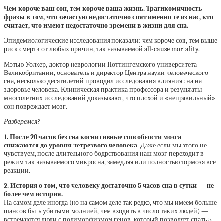
Чем короче ваш сон, тем короче ваша жизнь. Трагикомичность
фразы в том, что зачастую недостаточно спят именно те из нас, кто
считает, что имеют недостаточно времени в жизни для сна.
Эпидемиологические исследования показали: чем короче сон, тем выше
риск смерти от любых причин, так называемой all-cause mortality.
Мэтью Уолкер, доктор неврологии Ноттингемского университета
Великобритании, основатель и директор Центра науки человеческого
сна, несколько десятилетий проводил исследования влияния сна на
здоровье человека. Клиническая практика профессора и результаты
многолетних исследований доказывают, что плохой и «неправильный»
сон повреждает мозг.
Разберемся?
1. После 20 часов без сна когнитивные способности мозга
снижаются до уровня нетрезвого человека.
Даже если мы этого не
чувствуем, после длительного бодрствования наш мозг переходит в
режим так называемого микросна, замедляя или полностью тормозя все
реакции.
2. История о том, что человеку достаточно 5 часов сна в сутки — не
более чем история.
На самом деле иногда (но на самом деле так редко, что мы имеем больше
шансов быть убитыми молнией, чем входить в число таких людей) —
встречаются люди с полиморфизмом генов, который позволяет спать 5