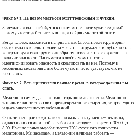
Факт № 3. На новом месте сон будет тревожным и чутким.
Замечали ли вы за собой, что в новом месте спите хуже, чем дома?
Потому что это действительно так, и нейронаука это объясняет.
Когда человек находится в непривычных (любая новая территория)
обстоятельствах, одна половина мозга не погружается в глубокий сон,
контролируя и сканируя таким образом новое для нас окружение на
наличие опасности. Часть мозга в любой момент готова
идентифицировать опасность и среагировать на нее. Поэтому в
необычных местах мы спим более чутко и часто чувствуем, что не
выспались.
Факт № 4. Есть критически важное время, в которое должны вы
спать.
Мелатонин самом деле называют гормоном долголетия. Мелатонин
защищает нас от стрессов и преждевременного старения, от простудных
и даже онкологических заболеваний.
Он начинает производиться организмом с наступлением темноты,
однако пики его активной выработки приходятся на время с 00:00 до
3:00. Именно ночью вырабатывается 70% суточного количества
мелатонина. Мы засыпаем, а мелатонин начинает работать —