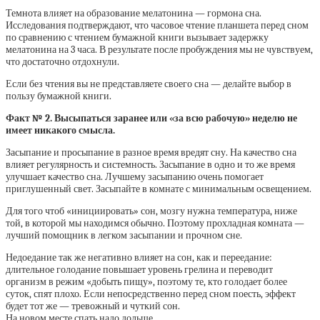
Темнота влияет на образование мелатонина — гормона сна.
Исследования подтверждают, что часовое чтение планшета перед сном
по сравнению с чтением бумажной книги вызывает задержку
мелатонина на 3 часа. В результате после пробуждения мы не чувствуем,
что достаточно отдохнули.
Если без чтения вы не представляете своего сна — делайте выбор в
пользу бумажной книги.
Факт № 2. Высыпаться заранее или «за всю рабочую» неделю не
имеет никакого смысла.
Засыпание и просыпание в разное время вредят сну. На качество сна
влияет регулярность и системность. Засыпание в одно и то же время
улучшает качество сна. Лучшему засыпанию очень помогает
приглушенный свет. Засыпайте в комнате с минимальным освещением.
Для того чтоб «инициировать» сон, мозгу нужна температура, ниже
той, в которой мы находимся обычно. Поэтому прохладная комната —
лучший помощник в легком засыпании и прочном сне.
Недоедание так же негативно влияет на сон, как и переедание:
длительное голодание повышает уровень грелина и переводит
организм в режим «добыть пищу», поэтому те, кто голодает более
суток, спят плохо. Если непосредственно перед сном поесть, эффект
будет тот же — тревожный и чуткий сон.
На новом месте спать надо дольше.